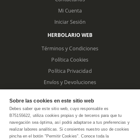
Mi Cuenta
Iniciar Sesión
HERBOLARIO WEB
Términos y Condiciones
Política Cookies
Política Privacidad
Envíos y Devoluciones
Sobre las cookies en este sitio web
Debes saber que este sitio web, cuyo responsable es
B75155622, utiliza cookies propias y de terceros para que tu
navegación sea óptima, así podrá adaptarse a tus preferencias y
realizar labores analíticas. Si consientes nuestro uso de cookies
pincha en el botón "Permitir Cookies". Conoce toda la