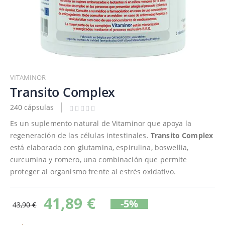
Saltar
al
VITAMINOR
comienzo
Transito Complex
de
240 cápsulas
la
galería
Es un suplemento natural de Vitaminor que apoya la
de
regeneración de las células intestinales.
Transito Complex
imágenes
está elaborado con glutamina, espirulina, boswellia,
curcumina y romero, una combinación que permite
proteger al organismo frente al estrés oxidativo.
41,89 €
-5%
43,90 €