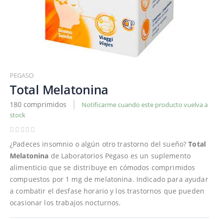
Saltar
al
PEGASO
comienzo
Total Melatonina
de
180 comprimidos
Notificarme cuando este producto vuelva a
la
stock
galería
de
imágenes
¿Padeces insomnio o algún otro trastorno del sueño?
Total
Melatonina
de Laboratorios Pegaso es un suplemento
alimenticio que se distribuye en cómodos comprimidos
compuestos por 1 mg de melatonina. Indicado para ayudar
a combatir el desfase horario y los trastornos que pueden
ocasionar los trabajos nocturnos.