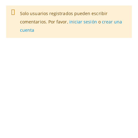
Solo usuarios registrados pueden escribir
comentarios. Por favor,
iniciar sesión
o
crear una
cuenta