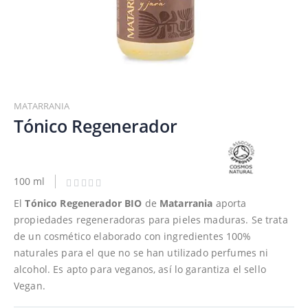
Saltar
al
MATARRANIA
comienzo
Tónico Regenerador
de
la
galería
de
100 ml
imágenes
El
Tónico Regenerador BIO
de
Matarrania
aporta
propiedades regeneradoras para pieles maduras. Se trata
de un cosmético elaborado con ingredientes 100%
naturales para el que no se han utilizado perfumes ni
alcohol. Es apto para veganos, así lo garantiza el sello
Vegan.