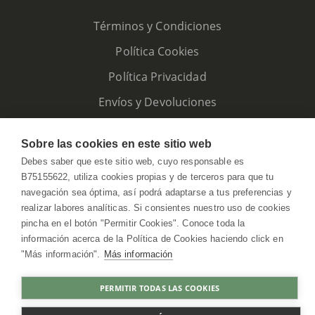
Términos y Condiciones
Política Cookies
Política Privacidad
Envíos y Devoluciones
Sobre las cookies en este sitio web
Debes saber que este sitio web, cuyo responsable es
B75155622, utiliza cookies propias y de terceros para que tu
navegación sea óptima, así podrá adaptarse a tus preferencias y
realizar labores analíticas. Si consientes nuestro uso de cookies
pincha en el botón "Permitir Cookies". Conoce toda la
información acerca de la Política de Cookies haciendo click en
"Más información".
Más información
HerbolarioWeb © 2026. All Rights Reserved
PERMITIR TODAS LAS COOKIES
COMPRAR