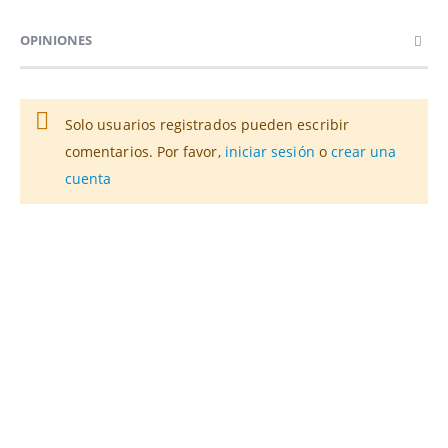
OPINIONES
Solo usuarios registrados pueden escribir
comentarios. Por favor,
iniciar sesión
o
crear una
cuenta