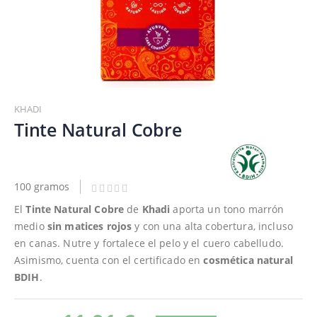
Saltar
al
KHADI
comienzo
Tinte Natural Cobre
de
la
galería
de
100 gramos
imágenes
El
Tinte Natural Cobre
de
Khadi
aporta un tono marrón
medio
sin matices rojos
y con una alta cobertura, incluso
en canas. Nutre y fortalece el pelo y el cuero cabelludo.
Asimismo, cuenta con el certificado en
cosmética natural
BDIH
.