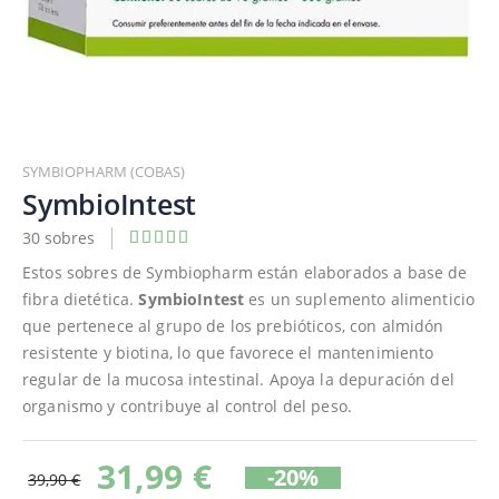
Saltar
al
SYMBIOPHARM (COBAS)
comienzo
SymbioIntest
de
30 sobres
Valoración:
la
100
100
% of
galería
Estos sobres de Symbiopharm están elaborados a base de
de
fibra dietética.
SymbioIntest
es un suplemento alimenticio
imágenes
que pertenece al grupo de los prebióticos, con almidón
resistente y biotina, lo que favorece el mantenimiento
regular de la mucosa intestinal. Apoya la depuración del
organismo y contribuye al control del peso.
31,99 €
-20%
39,90 €