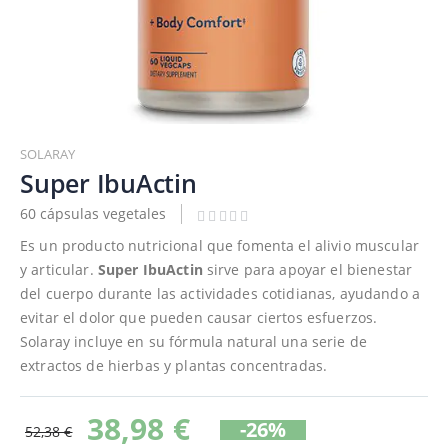
Saltar
al
SOLARAY
comienzo
Super IbuActin
de
60 cápsulas vegetales
la
galería
Es un producto nutricional que fomenta el alivio muscular
de
y articular.
Super IbuActin
sirve para apoyar el bienestar
imágenes
del cuerpo durante las actividades cotidianas, ayudando a
evitar el dolor que pueden causar ciertos esfuerzos.
Solaray incluye en su fórmula natural una serie de
extractos de hierbas y plantas concentradas.
38,98 €
-26%
52,38 €