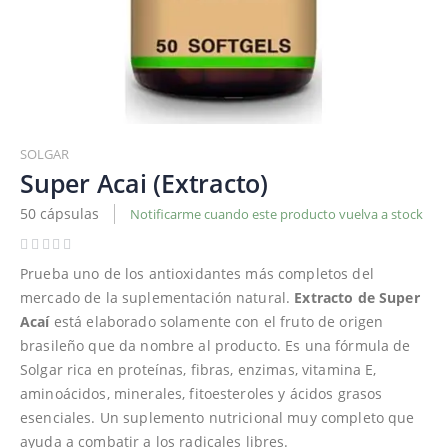
Saltar
al
SOLGAR
comienzo
Super Acai (Extracto)
de
50 cápsulas
Notificarme cuando este producto vuelva a stock
la
galería
de
Prueba uno de los antioxidantes más completos del
imágenes
mercado de la suplementación natural.
Extracto de Super
Acaí
está elaborado solamente con el fruto de origen
brasileño que da nombre al producto. Es una fórmula de
Solgar rica en proteínas, fibras, enzimas, vitamina E,
aminoácidos, minerales, fitoesteroles y ácidos grasos
esenciales. Un suplemento nutricional muy completo que
ayuda a combatir a los radicales libres.