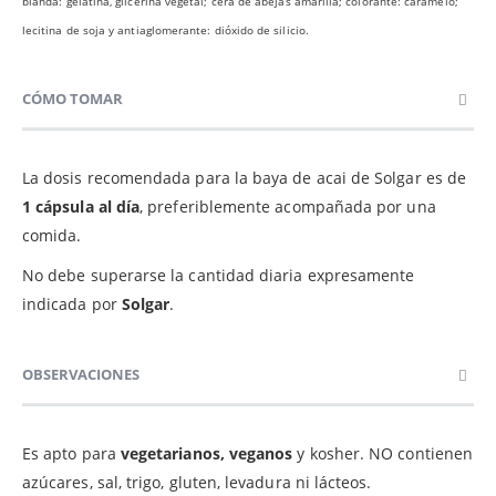
blanda: gelatina, glicerina vegetal; cera de abejas amarilla; colorante: caramelo;
lecitina de soja y antiaglomerante: dióxido de silicio.
CÓMO TOMAR
La dosis recomendada para la baya de acai de Solgar es de
1 cápsula al día
, preferiblemente acompañada por una
comida.
No debe superarse la cantidad diaria expresamente
indicada por
Solgar
.
OBSERVACIONES
Es apto para
vegetarianos, veganos
y kosher. NO contienen
azúcares, sal, trigo, gluten, levadura ni lácteos.