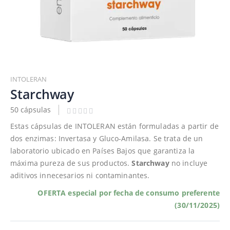
Saltar
al
INTOLERAN
comienzo
Starchway
de
50 cápsulas
la
galería
Estas cápsulas de INTOLERAN están formuladas a partir de
de
dos enzimas: Invertasa y Gluco-Amilasa. Se trata de un
imágenes
laboratorio ubicado en Países Bajos que garantiza la
máxima pureza de sus productos.
Starchway
no incluye
aditivos innecesarios ni contaminantes.
OFERTA especial por fecha de consumo preferente
(30/11/2025)