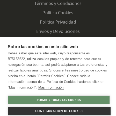
Términos y Condiciones
Política Cookies
Política Privacidad
Envíos y Devoluciones
Sobre las cookies en este sitio web
Debes saber que este sitio web, cuyo responsable es
B75155622, utiliza cookies propias y de terceros para que tu
navegación sea óptima, así podrá adaptarse a tus preferencias y
realizar labores analíticas. Si consientes nuestro uso de cookies
pincha en el botón "Permitir Cookies". Conoce toda la
información acerca de la Política de Cookies haciendo click en
"Más información".
Más información
HerbolarioWeb © 2026. All Rights Reserved
PERMITIR TODAS LAS COOKIES
COMPRAR
CONFIGURACIÓN DE COOKIES