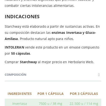
combatir ciertas intolerancias alimentarias.
INDICACIONES
Starchway está elaborado a partir de sustancias activas. En
su composición destacan las
enzimas Invertasa y Gluco-
Amilasa
. Producto natural apto para niños.
INTOLERAN
vende este producto en un envase compuesto
por
50 cápsulas
.
Comprar
Starchway
al mejor precio en Herbolario Web.
COMPOSICIÓN
INGREDIENTES
POR 1 CÁPSULA
POR 3 CÁPSULAS
Invertasa
7500 u / 38 mg
22.500 u / 114 mg