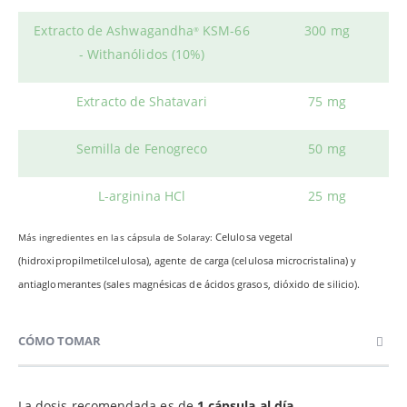
Extracto de Ashwagandha
KSM-66
300 mg
®
- Withanólidos (10%)
Extracto de Shatavari
75 mg
Semilla de Fenogreco
50 mg
L-arginina HCl
25 mg
Más ingredientes en las
cápsula de Solaray:
Celulosa vegetal
(hidroxipropilmetilcelulosa), agente de carga (celulosa microcristalina) y
antiaglomerantes (sales magnésicas de ácidos grasos, dióxido de silicio).
CÓMO TOMAR
La dosis recomendada es de
1 cápsula al día
,