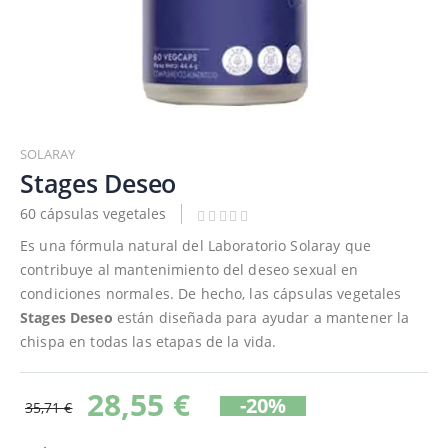
Saltar
al
SOLARAY
comienzo
Stages Deseo
de
60 cápsulas vegetales
la
galería
Es una fórmula natural del Laboratorio Solaray que
de
contribuye al mantenimiento del deseo sexual en
imágenes
condiciones normales. De hecho, las cápsulas vegetales
Stages Deseo
están diseñada para ayudar a mantener la
chispa en todas las etapas de la vida.
28,55 €
-20%
35,71 €