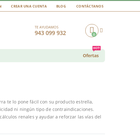
N
CREAR UNA CUENTA
BLOG
CONTÁCTANOS
TE AYUDAMOS
943 099 932
0
Cart
HOT!
Ofertas
a te lo pone fácil con su producto estrella,
icidad ni ningún tipo de contraindicaciones.
cálculos renales y ayudar a reforzar las vías del