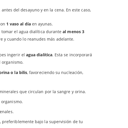
umergida en el agua durante 24 horas, cubriendo
, antes del desayuno y en la cena. En este caso,
olvo o insectos en su interior. En cambio, se
 con
1 vaso al día
en ayunas.
to podría afectar a su
eficacia
.
a tomar el agua dialítica durante
al menos 3
re y cuando lo reanudes más adelante.
bes ingerir el
agua dialítica
. Esta se incorporará
el organismo.
orina o la bilis
, favoreciendo su nucleación,
minerales que circulan por la sangre y orina.
 organismo.
renales.
, preferiblemente bajo la supervisión de tu