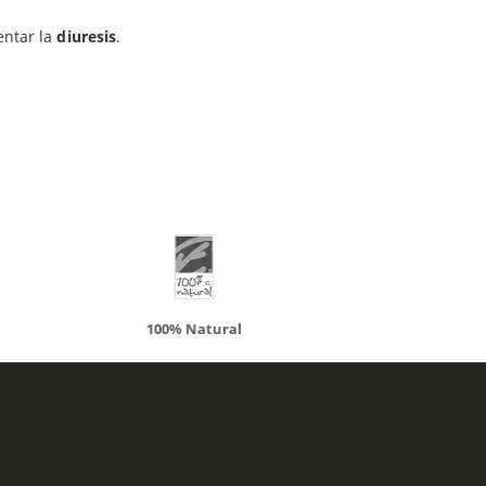
entar la
diuresis
.
ueden interesar
atural
Solaray
LCN