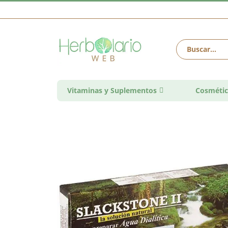
Vitaminas y Suplementos
Cosmétic
Saltar
al
final
de
la
galería
de
imágenes