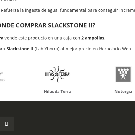
Refuerza la ingesta de agua, fundamental para conseguir increm
ÓNDE COMPRAR SLACKSTONE II?
do otros productos que te p
ra
vende este producto en una caja con
2 ampollas
.
pra
Slackstone II
(Lab Yborra) al mejor precio en Herbolario Web.
da Terra
Nutergia
100% N