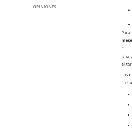
para 
OPINIONES
la pa
Puede
desac
Para 
mese
¿PA
Una v
al to
Los e
crist