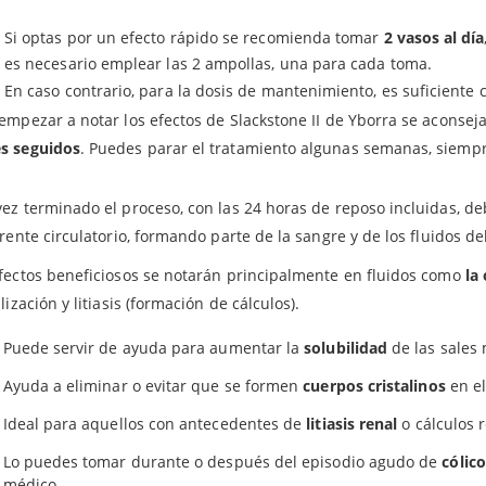
después introducir la ampolla en su interior, debe permanecer s
Si optas por un efecto rápido se recomienda tomar
2 vasos al día
rte gruesa del producto.
es necesario emplear las 2 ampollas, una para cada toma.
s cubrir el recipiente con una capa que consiga evitar que caiga p
En caso contrario, para la dosis de mantenimiento, es suficiente
onseja totalmente calentar, enfriar o agitar el agua preparada, es
empezar a notar los efectos de Slackstone II de Yborra se aconsej
s seguidos
. Puedes parar el tratamiento algunas semanas, siemp
RA QUÉ SIRVE?
ez terminado el proceso, con las 24 horas de reposo incluidas, de
rrente circulatorio, formando parte de la sangre y de los fluidos d
fectos beneficiosos se notarán principalmente en fluidos como
la 
alización y litiasis (formación de cálculos).
Puede servir de ayuda para aumentar la
solubilidad
de las sales 
Ayuda a eliminar o evitar que se formen
cuerpos cristalinos
en el
Ideal para aquellos con antecedentes de
litiasis renal
o cálculos 
Productos relacionados
Lo puedes tomar durante o después del episodio agudo de
cólico
médico.