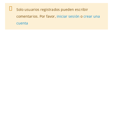
Solo usuarios registrados pueden escribir
comentarios. Por favor,
iniciar sesión
o
crear una
cuenta