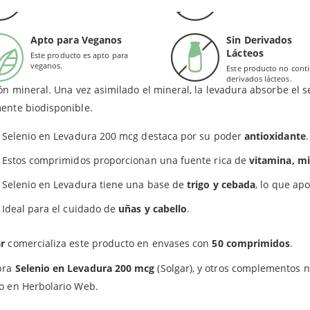
conservantes.
colorantes.
ata de un producto natural de la marca Solgar que incluye
levadur
o vegetal y goma de celulosa.
aboración se ha seleccionado una cepa concreta, para después aisl
Valores de Referencia de Nutrientes.
Apto para Veganos
Sin Derivados
ífico.
Lácteos
Este producto es apto para
veganos.
Este producto no cont
epa seleccionada es
Saccharomyces Cerevisiae
, de alto valor nutrici
derivados lácteos.
ión mineral. Una vez asimilado el mineral, la levadura absorbe el 
ente biodisponible.
Selenio en Levadura 200 mcg destaca por su poder
antioxidante
.
Estos comprimidos proporcionan una fuente rica de
vitamina, m
Selenio en Levadura tiene una base de
trigo y cebada
, lo que apo
Ideal para el cuidado de
uñas y cabello
.
ar
comercializa este producto en envases con
50 comprimidos
.
pra
Selenio en Levadura 200 mcg
(Solgar), y otros complementos n
o en Herbolario Web.