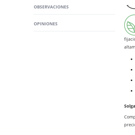
Se tr
magnesi
OBSERVACIONES
su el
*VRN = 
espec
OPINIONES
La c
fijac
altam
Solg
Com
preci