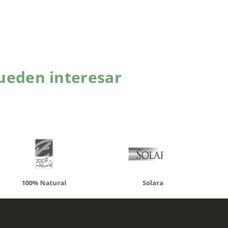
ueden interesar
atural
Solaray
LCN