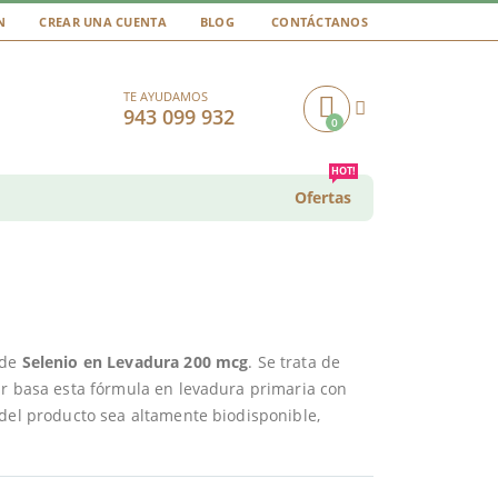
N
CREAR UNA CUENTA
BLOG
CONTÁCTANOS
TE AYUDAMOS
943 099 932
0
Cart
HOT!
Ofertas
 de
Selenio en Levadura 200 mcg
. Se trata de
ar basa esta fórmula en levadura primaria con
 del producto sea altamente biodisponible,