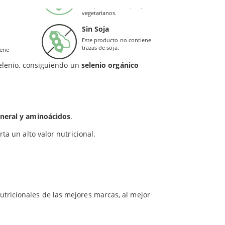
Este producto es apto para
a primaria con alto contenido en selenio
. Para
vegetarianos.
arla, controlarla y cultivarla en un medio
Sin Soja
Este producto no contiene
trazas de soja.
iene
onal, lo que proporciona mayor efectividad en la
selenio, consiguiendo un
selenio orgánico
ineral y aminoácidos
.
rta un alto valor nutricional.
utricionales de las mejores marcas, al mejor