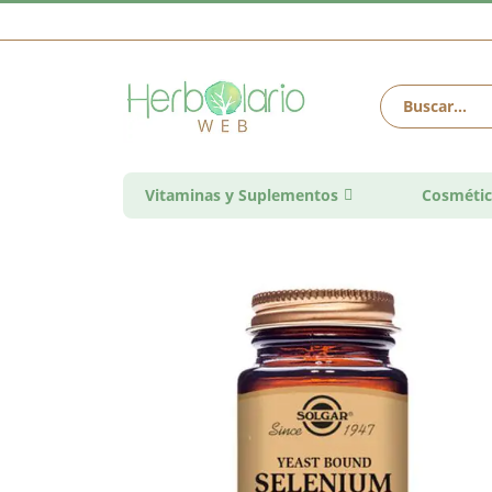
Vitaminas y Suplementos
Cosmétic
Saltar
al
final
de
la
galería
de
imágenes