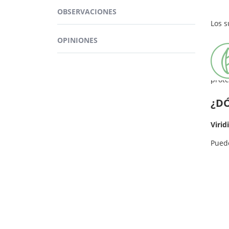
No es
espec
OBSERVACIONES
diseñ
Los s
Estam
OPINIONES
activ
refor
prote
¿D
Virid
Pued