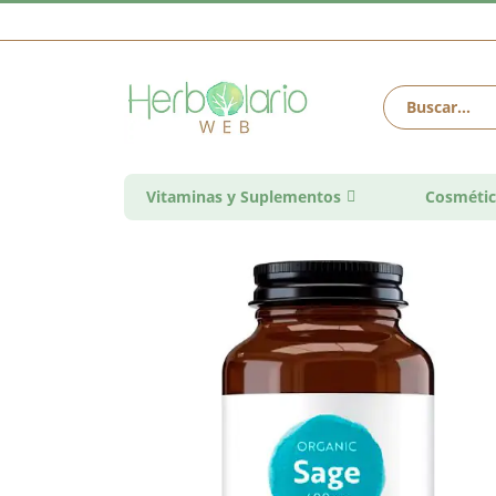
Vitaminas y Suplementos
Cosmétic
Saltar
al
final
de
la
galería
de
imágenes