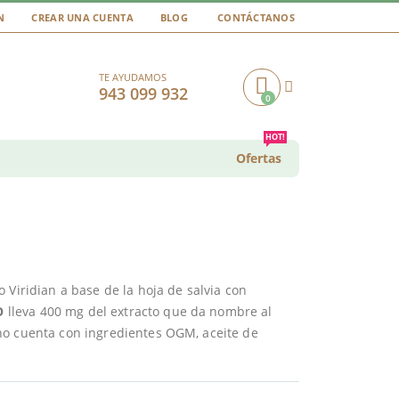
N
CREAR UNA CUENTA
BLOG
CONTÁCTANOS
TE AYUDAMOS
943 099 932
0
Cart
HOT!
Ofertas
 Viridian a base de la hoja de salvia con
IO
lleva 400 mg del extracto que da nombre al
no cuenta con ingredientes OGM, aceite de