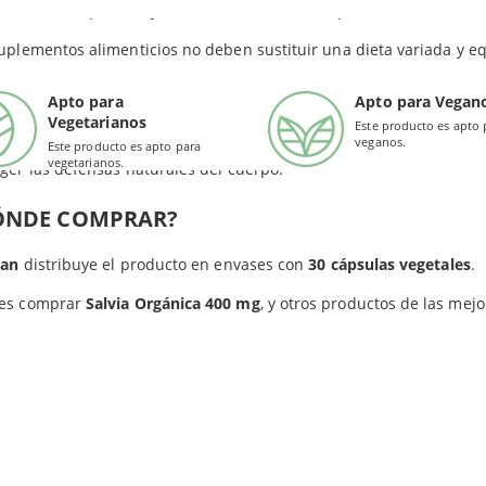
tá indicado para mujeres embarazadas ni en período de lactancia
ialmente para el bienestar físico y mental durante la
menopausi
ado libre de contaminantes y aditivos innecesarios.
uplementos alimenticios no deben sustituir una dieta variada y eq
os ante una fórmula natural que ha sido elaborada con las hojas
Apto para
Apto para Vegan
os permanezcan inalterados. De hecho, cada cápsula de Viridian i
Vegetarianos
Este producto es apto 
zando el confort de las personas, gracias a su alta concentración 
veganos.
Este producto es apto para
vegetarianos.
ger las defensas naturales del cuerpo.
ÓNDE COMPRAR?
ian
distribuye el producto en envases con
30 cápsulas vegetales
.
es comprar
Salvia Orgánica 400 mg
, y otros productos de las mej