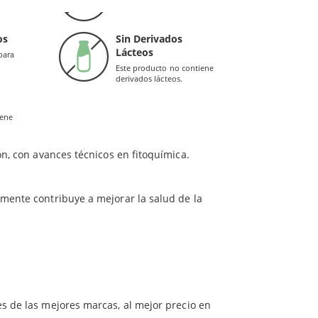
colorantes.
orece a la salud regular de los varones a partir
ambién es un buen suplemento preventivo.
os
Sin Derivados
Lácteos
ata
(Hiperplasia Benigna). Tiene capacidad de
para
Este producto no contiene
ia. Por otra parte, hace que disminuya la
derivados lácteos.
iene
ón, con avances técnicos en fitoquímica.
mente contribuye a mejorar la salud de la
es de las mejores marcas, al mejor precio en