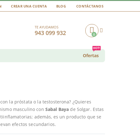
N
CREAR UNA CUENTA
BLOG
CONTÁCTANOS
TE AYUDAMOS
943 099 932
0
Cart
HOT!
Ofertas
on la próstata o la testosterona? ¿Quieres
anismo masculino con
Sabal Baya
de Solgar. Estas
tiinflamatorias; además, es un producto que se
levan efectos secundarios.