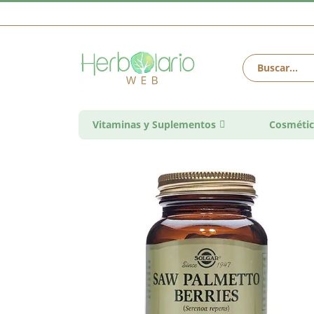
Vitaminas y Suplementos
Cosmétic
Saltar
al
final
de
la
galería
de
imágenes