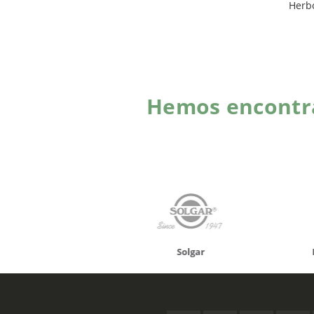
Herb
Hemos encontra
onusan
Solgar
Hifas 