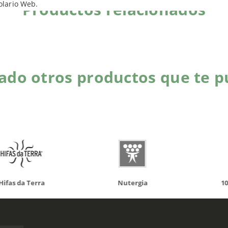
olario Web.
Productos relacionados
do otros productos que te p
da Terra
Nutergia
100% N