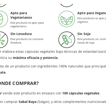
gluten.
conservantes.
anta Saw Palmetto (sabal) posee un efecto
antiinflamatorio
que fav
.
s 20 años. No solo alivia los síntomas de la próstata, sino que t
Apto para
Apto para Vegan
Vegetarianos
a fórmula que sirve de ayuda ante el
agrandamiento de la próst
Este producto es apto 
veganos.
Este producto es apto para
ir, aunque sea de forma moderada, los síntomas de esta hiperplas
vegetarianos.
idad de orinar por la noche.
Sin Levadura
Sin Soja
Este producto no contiene
Este producto no cont
EFICIOS
levadura.
trazas de soja.
r elabora estas cápsulas vegetales bajo técnicas de estandarizaci
ntiza su
máxima eficacia y potencia
.
ata de un producto con ingredientes 100% naturales que principal
tata
.
ÓNDE COMPRAR?
ar
vende este producto en envases con
100 cápsulas vegetales
.
es comprar
Sabal Baya
(Solgar), y otros complementos nutricional