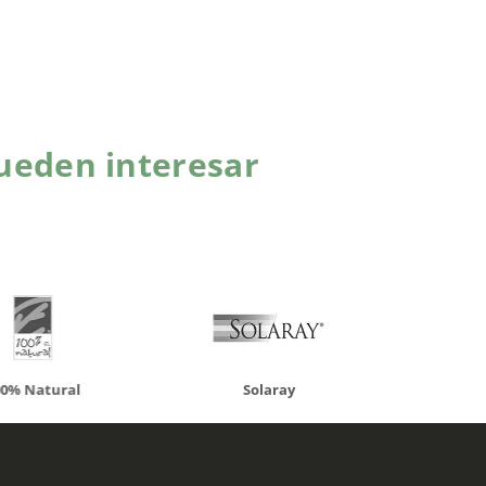
ueden interesar
atural
Solaray
LCN