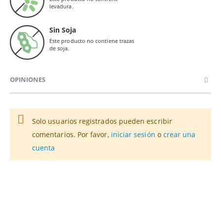
levadura.
Sin Soja
Este producto no contiene trazas
de soja.
OPINIONES
Solo usuarios registrados pueden escribir
comentarios. Por favor,
iniciar sesión
o
crear una
cuenta