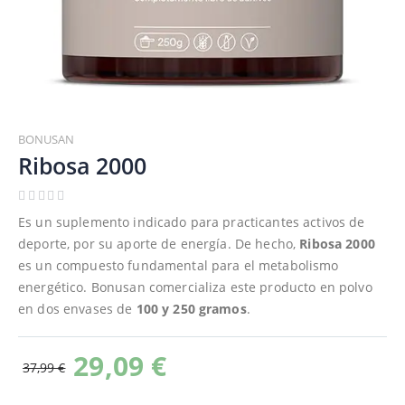
Saltar
al
BONUSAN
comienzo
Ribosa 2000
de
la
galería
Es un suplemento indicado para practicantes activos de
de
deporte, por su aporte de energía. De hecho,
Ribosa 2000
imágenes
es un compuesto fundamental para el metabolismo
energético. Bonusan comercializa este producto en polvo
en dos envases de
100 y 250 gramos
.
29,09 €
37,99 €