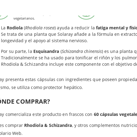
Apto para
Apto para Vegan
Schizandra (
Sch. chinensis
)
Vegetarianos
ola & Schizandra (Solaray) es un suplemento natural a base de d
Este producto es apto 
Extracto fruto
veganos.
Este producto es apto para
a y mental del paciente.
vegetarianos.
La
Rodiola
(
Rhodiola rosea
) ayuda a reducir la
fatiga mental y físi
Se trata de una planta que Solaray añade a la fórmula en extracto d
longevidad y el apoyo al sistema nervioso.
Por su parte, la
Esquisandra
(
Schizandra chinensis
) es una planta q
Tradicionalmente se ha usado para tonificar el riñón y los pulmo
Rhodiola & Schizandra incluye este componente con el objetivo d
ray presenta estas cápsulas con ingredientes que poseen propie
smo, se utiliza como protector hepático.
ÓNDE COMPRAR?
ay comercializa este producto en frascos con
60 cápsulas vegetal
es comprar
Rhodiola & Schizandra
, y otros complementos nutrici
olario Web.