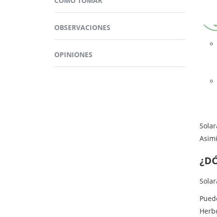
CÓMO TOMAR
Rhodi
físic
OBSERVACIONES
OPINIONES
Sola
Asimi
¿D
Solar
Pued
Herb