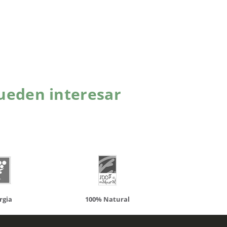
ueden interesar
atural
Solaray
LCN