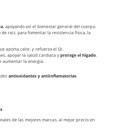
os
200 mg
os plantas adaptógenas que refuerzan la energía
para
ca
, apoyando así el bienestar general del cuerpo.
e raíz, para fomentar la resistencia física, la
ue aporta calor, y refuerza el Qi.
nes, apoyar la salud cardiaca y
protege el hígado
.
e aumentar la energía.
dades
antioxidantes y antiinflamatorias
.
es
.
onales de las mejores marcas, al mejor precio en