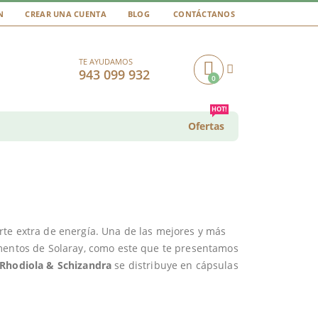
N
CREAR UNA CUENTA
BLOG
CONTÁCTANOS
TE AYUDAMOS
943 099 932
0
Cart
HOT!
Ofertas
rte extra de energía. Una de las mejores y más
ementos de Solaray, como este que te presentamos
Rhodiola & Schizandra
se distribuye en cápsulas