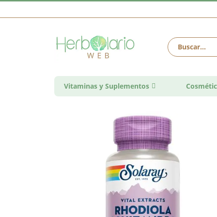
Vitaminas y Suplementos
Cosmétic
Saltar
al
final
de
la
galería
de
imágenes