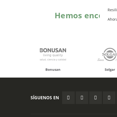
Resil
Hemos encontra
Ahor
onusan
Solgar
Hifas 
SÍGUENOS EN