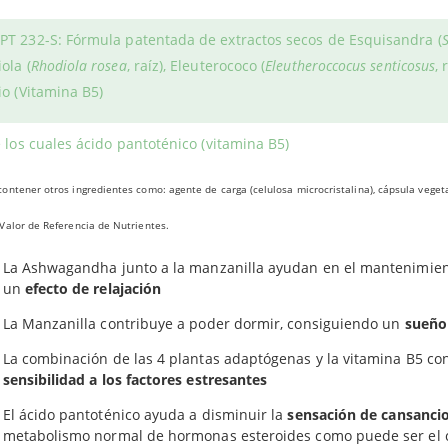
isandra, Rodiola y Eleuterococo; además también podemos encont
PT 232-S: Fórmula patentada de extractos secos de Esquisandra (
fabricado en Suecia por el
Swedish Herbal Institute (SHI)
, que se
ola (
Rhodiola rosea
, raíz), Eleuterococo (
Eleutheroccocus senticosus
, 
 mundial en ese campo.
io (Vitamina B5)
RA QUÉ SIRVE?
los cuales ácido pantoténico (vitamina B5)
rmula utilizada en Resiliens Equilibrio ayuda a mejorar las capac
ional
ontener otros ingredientes como: agente de carga (celulosa microcristalina), cápsula veget
Valor de Referencia de Nutrientes.
La Ashwagandha contribuye a conseguir
estabilidad emocional
,
La Ashwagandha junto a la manzanilla ayudan en el mantenimie
un
efecto de relajación
La Manzanilla contribuye a poder dormir, consiguiendo un
sueño
La combinación de las 4 plantas adaptógenas y la vitamina B5 con
sensibilidad a los factores estresantes
El ácido pantoténico ayuda a disminuir la
sensación de cansancio
metabolismo normal de hormonas esteroides como puede ser el c