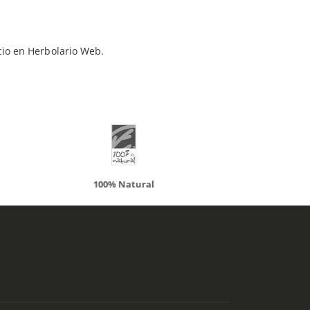
ueden interesar
cio en Herbolario Web.
atural
Solaray
LCN