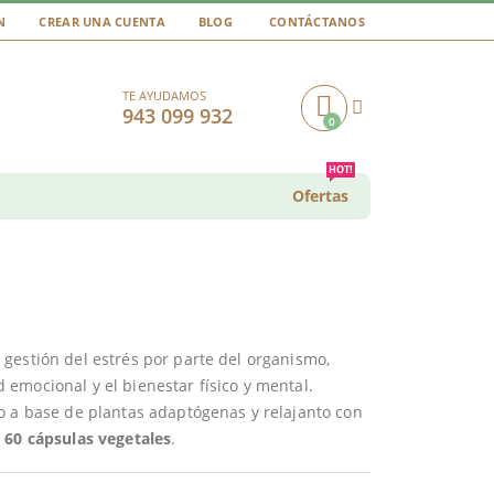
N
CREAR UNA CUENTA
BLOG
CONTÁCTANOS
TE AYUDAMOS
943 099 932
0
Cart
HOT!
Ofertas
gestión del estrés por parte del organismo,
emocional y el bienestar físico y mental.
 a base de plantas adaptógenas y relajanto con
 60 cápsulas vegetales
.