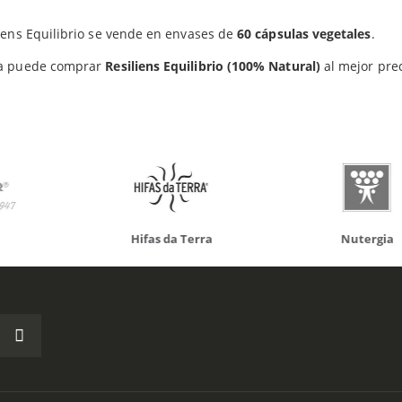
iens Equilibrio se vende en envases de
60 cápsulas vegetales
.
do otros productos que te p
a puede comprar
Resiliens Equilibrio (100% Natural)
al mejor pre
da Terra
Nutergia
100% N