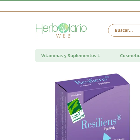
Vitaminas y Suplementos
Cosmétic
Saltar
al
final
de
la
galería
de
imágenes