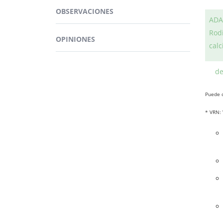
Esqu
OBSERVACIONES
ADA
Está 
Rodi
líder
OPINIONES
calc
¿PA
de 
La fó
emoc
Puede c
* VRN: 