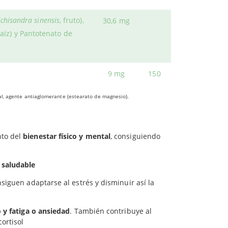
rar en esta fórmula
Manzanilla y vitamina B5.
Schisandra sinensis
, fruto),
30,6 mg
 dedica al estudio de plantas adaptógenas y es
raíz) y Pantotenato de
9 mg
150
idades de
adaptación ante la tensión física y
al, agente antiaglomerante (estearato de magnesio).
 sobre todo es casos de estrés temporal
nto del
bienestar físico y mental
, consiguiendo
 saludable
siguen adaptarse al estrés y disminuir así la
 y fatiga o ansiedad
. También contribuye al
ortisol