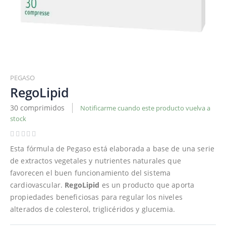
Saltar
al
PEGASO
comienzo
RegoLipid
de
30 comprimidos
Notificarme cuando este producto vuelva a
la
stock
galería
de
imágenes
Esta fórmula de Pegaso está elaborada a base de una serie
de extractos vegetales y nutrientes naturales que
favorecen el buen funcionamiento del sistema
cardiovascular.
RegoLipid
es un producto que aporta
propiedades beneficiosas para regular los niveles
alterados de colesterol, triglicéridos y glucemia.