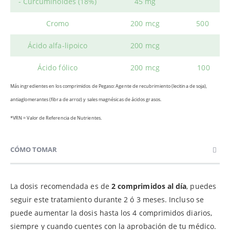
- Curcuminoides (18%)
45 mg
Cromo
200 mcg
500
Ácido alfa-lipoico
200 mcg
Ácido fólico
200 mcg
100
Más ingredientes en los comprimidos de Pegaso: Agente de recubrimiento (lecitina de soja),
antiaglomerantes (fibra de arroz) y sales magnésicas de ácidos grasos.
*VRN = Valor de Referencia de Nutrientes.
CÓMO TOMAR
La dosis recomendada es de
2 comprimidos al día
, puedes
seguir este tratamiento durante 2 ó 3 meses. Incluso se
puede aumentar la dosis hasta los 4 comprimidos diarios,
siempre y cuando cuentes con la aprobación de tu médico.