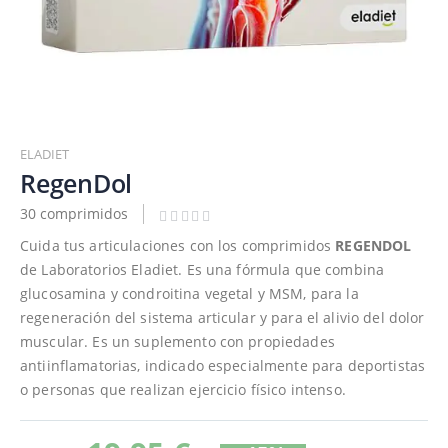
Saltar
al
ELADIET
comienzo
RegenDol
de
30 comprimidos
la
galería
Cuida tus articulaciones con los comprimidos
REGENDOL
de
de Laboratorios Eladiet. Es una fórmula que combina
imágenes
glucosamina y condroitina vegetal y MSM, para la
regeneración del sistema articular y para el alivio del dolor
muscular. Es un suplemento con propiedades
antiinflamatorias, indicado especialmente para deportistas
o personas que realizan ejercicio físico intenso.