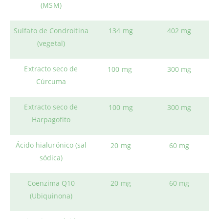
(MSM)
Sulfato de Condroitina
134 mg
402 mg
(vegetal)
Extracto seco de
100 mg
300 mg
Cúrcuma
Extracto seco de
100 mg
300 mg
Harpagofito
Ácido hialurónico (sal
20 mg
60 mg
sódica)
Coenzima Q10
20 mg
60 mg
(Ubiquinona)