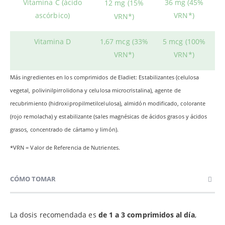
Vitamina C (ácido
36 mg (45%
12 mg (15%
ascórbico)
VRN*)
VRN*)
Vitamina D
1,67 mcg (33%
5 mcg (100%
VRN*)
VRN*)
Más ingredientes en los comprimidos de Eladiet: Estabilizantes (celulosa
vegetal, polivinilpirrolidona y celulosa microcristalina), agente de
recubrimiento (hidroxipropilmetilcelulosa), almidón modificado, colorante
(rojo remolacha) y estabilizante (sales magnésicas de ácidos grasos y ácidos
grasos, concentrado de cártamo y limón).
*VRN = Valor de Referencia de Nutrientes.
CÓMO TOMAR
La dosis recomendada es
de 1 a 3 comprimidos al día
,