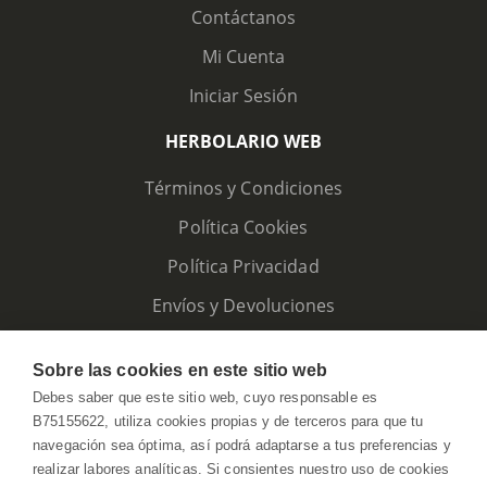
Contáctanos
Mi Cuenta
Iniciar Sesión
HERBOLARIO WEB
Términos y Condiciones
Política Cookies
Política Privacidad
Envíos y Devoluciones
Sobre las cookies en este sitio web
Debes saber que este sitio web, cuyo responsable es
B75155622, utiliza cookies propias y de terceros para que tu
navegación sea óptima, así podrá adaptarse a tus preferencias y
realizar labores analíticas. Si consientes nuestro uso de cookies