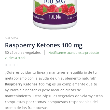
Saltar
al
SOLARAY
comienzo
Raspberry Ketones 100 mg
de
30 cápsulas vegetales
Notificarme cuando este producto
la
vuelva a stock
galería
de
imágenes
¿Quieres cuidar tu línea y mantener el equilibrio de tu
metabolismo con la ayuda de un suplemento natural?
Raspberry Ketones 100 mg
es un complemente que te
ayudará a alcanzar el peso ideal en dietas de
mantenimiento. Estas cápsulas vegetales de Solaray están
compuestas por cetonas, compuestos responsables del
aroma de las frambuesas.