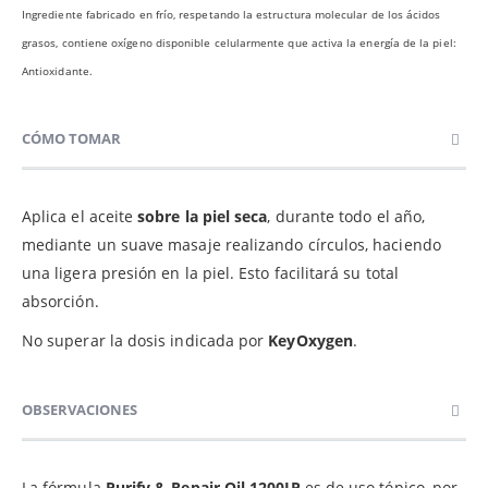
Ingrediente fabricado en frío, respetando la estructura molecular de los ácidos
grasos, contiene oxígeno disponible celularmente que activa la energía de la piel:
Antioxidante.
CÓMO TOMAR
Aplica el aceite
sobre la piel seca
, durante todo el año,
mediante un suave masaje realizando círculos, haciendo
una ligera presión en la piel. Esto facilitará su total
absorción.
No superar la dosis indicada por
KeyOxygen
.
OBSERVACIONES
La fórmula
Purify & Repair Oil 1200IP
es de uso tópico, por