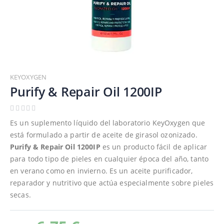
Saltar
al
KEYOXYGEN
comienzo
Purify & Repair Oil 1200IP
de
la
galería
Es un suplemento líquido del laboratorio KeyOxygen que
de
está formulado a partir de aceite de girasol ozonizado.
imágenes
Purify & Repair Oil 1200IP
es un producto fácil de aplicar
para todo tipo de pieles en cualquier época del año, tanto
en verano como en invierno. Es un aceite purificador,
reparador y nutritivo que actúa especialmente sobre pieles
secas.