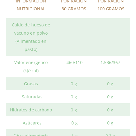
INFORMACIÓN
POR RACIÓN
POR RACIÓN
NUTRICIONAL
30 GRAMOS
100 GRAMOS
Caldo de hueso de
vacuno en polvo
(Alimentado en
pasto)
Valor energético
460/110
1.536/367
(kJ/kcal)
Grasas
0 g
0 g
Saturadas
0 g
0 g
Hidratos de carbono
0 g
0 g
Azúcares
0 g
0 g
Fibra alimentaria
1 g
3,3 g