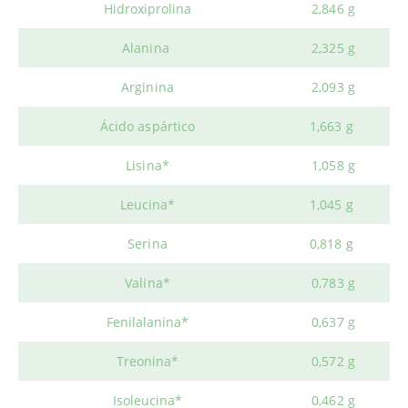
Hidroxiprolina
2,846 g
Alanina
2,325 g
Arginina
2,093 g
Ácido aspártico
1,663 g
Lisina*
1,058 g
Leucina*
1,045 g
Serina
0,818 g
Valina*
0,783 g
Fenilalanina*
0,637 g
Treonina*
0,572 g
Isoleucina*
0,462 g