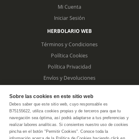
Mi Cuenta
Iniciar Sesión
HERBOLARIO WEB
Términos y Condiciones
Política Cookies
Política Privacidad
Envíos y Devoluciones
Sobre las cookies en este sitio web
Debes saber que este sitio web, cuyo responsable es
B75155622, utiliza cookies propias y de terceros para que tu
navegación sea óptima, así podrá adaptarse a tus preferencias y
realizar labores analíticas. Si consientes nuestro uso de cookies
pincha en el botón "Permitir Cookies". Conoce toda la
información acerca de la Política de Cookies haciendo click en