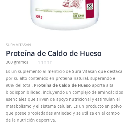
Saltar
al
SURA VITASAN
comienzo
Proteína de Caldo de Hueso
de
300 gramos
la
galería
Es un suplemento alimenticio de Sura Vitasan que destaca
de
por su alto contenido en proteína natural, superando el
imágenes
90% del total.
Proteína de Caldo de Hueso
aporta alta
biodisponibilidad, incluyendo un complejo de aminoácidos
esenciales que sirven de apoyo nutricional y estimulan el
metabolismo y el sistema celular. Es un producto en polvo
que posee propiedades antiedad y se utiliza en el campo
de la nutrición deportiva.