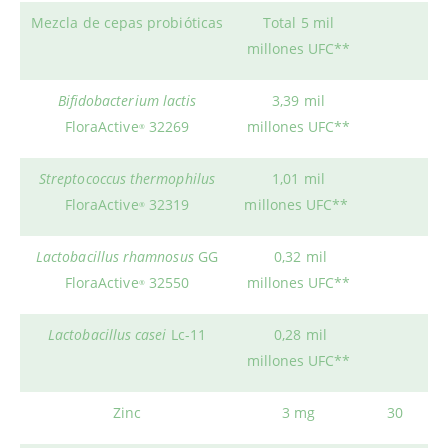
Mezcla de cepas probióticas
Total 5 mil
millones UFC**
Bifidobacterium lactis
3,39 mil
FloraActive
32269
millones UFC**
®
Streptococcus thermophilus
1,01 mil
FloraActive
32319
millones UFC**
®
Lactobacillus rhamnosus
GG
0,32 mil
FloraActive
32550
millones UFC**
®
Lactobacillus casei
Lc-11
0,28 mil
millones UFC**
Zinc
3 mg
30