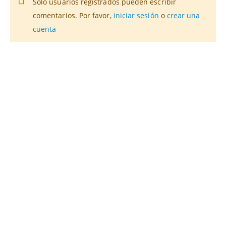
Solo usuarios registrados pueden escribir
comentarios. Por favor,
iniciar sesión
o
crear una
cuenta