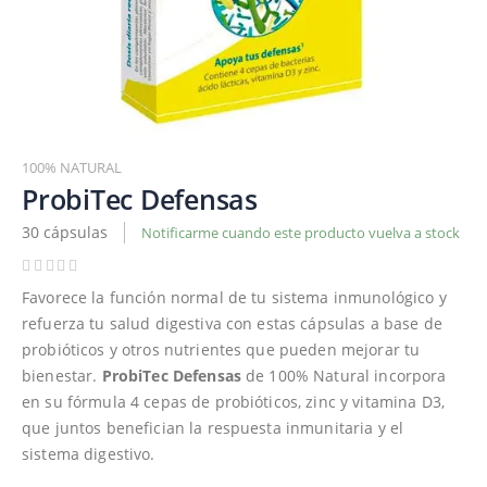
Saltar
al
100% NATURAL
comienzo
ProbiTec Defensas
de
30 cápsulas
Notificarme cuando este producto vuelva a stock
la
galería
de
Favorece la función normal de tu sistema inmunológico y
imágenes
refuerza tu salud digestiva con estas cápsulas a base de
probióticos y otros nutrientes que pueden mejorar tu
bienestar.
ProbiTec Defensas
de 100% Natural incorpora
en su fórmula 4 cepas de probióticos, zinc y vitamina D3,
que juntos benefician la respuesta inmunitaria y el
sistema digestivo.