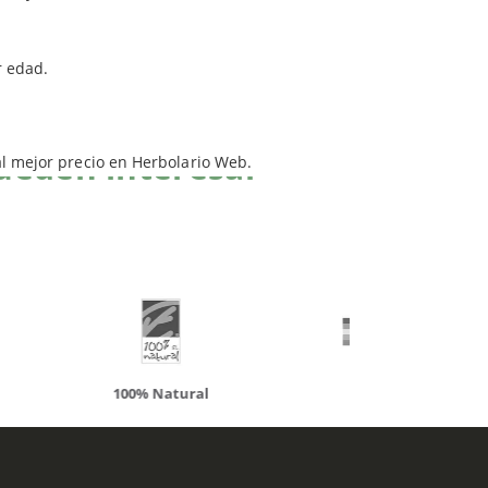
r edad.
ueden interesar
al mejor precio en Herbolario Web.
atural
Solaray
LCN