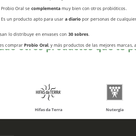
Productos relacionados
Probio Oral se
complementa
muy bien con otros probióticos.
Es un producto apto para usar
a diario
por personas de cualquie
san lo distribuye en envases con
30 sobres
.
do otros productos que te p
es comprar
Probio Oral
, y más productos de las mejores marcas, 
da Terra
Nutergia
100% N