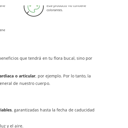
 en la boca el mayor tiempo posible, después de
as
aumentan la resistencia
a las bacterias
iene
Este producto no contiene
n, se puede seguir haciendo antes de irse a
colorantes.
liento
.
san
.
iene
o
. Una vez allí ejercen su efecto beneficioso.
beneficios que tendrá en tu flora bucal, sino por
ardiaca o articular
, por ejemplo. Por lo tanto, la
general de nuestro cuerpo.
viables
, garantizadas hasta la fecha de caducidad
uz y el aire.