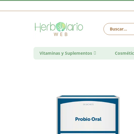
Vitaminas y Suplementos
Cosmétic
Saltar
al
final
de
la
galería
de
imágenes