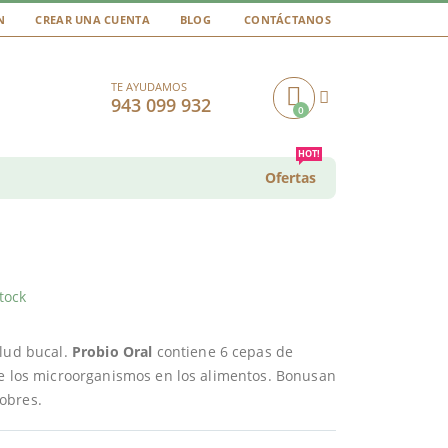
N
CREAR UNA CUENTA
BLOG
CONTÁCTANOS
TE AYUDAMOS
943 099 932
0
Cart
HOT!
Ofertas
tock
alud bucal.
Probio Oral
contiene 6 cepas de
de los microorganismos en los alimentos. Bonusan
obres.