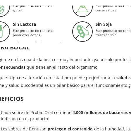
onsejable que las primeras dos semanas se mantenga el enjuague
obacillus paracasei
garse con ellos. Estos ingredientes que se encuentran en las cep
Este producto no contiene
Este producto no cont
comida antes de tragar. Una vez pasado este período de iniciació
gluten.
conservantes.
obacillus plantarum
diciales.
ir.
obacillus rhamnosus
o Oral favorece la salud de las
encías
y ayuda a combatir el
mal a
Sin Lactosa
Sin Soja
ebe superarse la cantidad diaria expresamente indicada por
Bonu
obacillus casei
Este producto no contiene
Este producto no cont
ez ingerido el producto, sus componentes viajan hacia el
intestin
productos lácteos.
trazas de soja.
redientes: Agente de carga (maltodextrina).
ORA BUCAL
giene en la zona de la boca es muy importante, ya no solo por los 
onsecuencias
que tiene en el resto del organismo.
uier tipo de alteración en esta flora puede perjudicar a la
salud c
ne y salud bucodental es un pilar básico para el funcionamiento 
EFICIOS
Cada sobre de Probio Oral contiene
4.000 millones de bacterias 
indicada en el producto.
Los sobres de Bonusan
protegen el contenido
de la humedad, la l