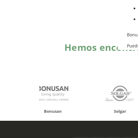
Bonu
Hemos encontra
Pued
onusan
Solgar
Hifas 