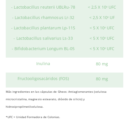
- Lactobacillus reuterii UBLRu-78
< 2,5 X 10
UFC
8
- Lactobacillus rhamnosus Lr-32
< 2,5 X 10
UF
8
- Lactobacillus plantarum Lp-115
< 5 X 10
UFC
8
- Lactobacillus salivarius Ls-33
< 5 X 10
UFC
8
- Bifidobacterium Longum BL-05
< 5 X 10
UFC
8
Inulina
80 mg
Fructooligosacáridos (FOS)
80 mg
Más ingredientes en las cápsulas de Gheos: Antiaglomerantes (celulosa
microcristalina, magnesio estearato, dióxido de silicio) y
hidroxipropilmetilcelulosa.
*UFC = Unidad Formadora de Colonias.