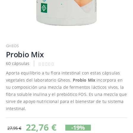
Saltar
al
GHEOS
comienzo
Probio Mix
de
60 cápsulas
la
galería
Aporta equilibrio a tu flora intestinal con estas cápsulas
de
vegetales del laboratorio Gheos.
Probio Mix
incorpora en
imágenes
su composición una mezcla de fermentos lácticos vivos, la
fibra soluble inulina y el prebiótico FOS. Es una mezcla que
sirve de apoyo nutricional para el bienestar de tu sistema
intestinal.
22,76 €
-19%
27,95 €