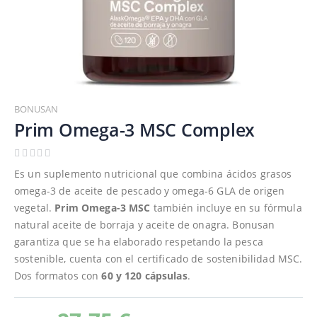
Saltar
al
BONUSAN
comienzo
Prim Omega-3 MSC Complex
de
la
galería
Es un suplemento nutricional que combina ácidos grasos
de
omega-3 de aceite de pescado y omega-6 GLA de origen
imágenes
vegetal.
Prim Omega-3 MSC
también incluye en su fórmula
natural aceite de borraja y aceite de onagra. Bonusan
garantiza que se ha elaborado respetando la pesca
sostenible, cuenta con el certificado de sostenibilidad MSC.
Dos formatos con
60 y 120 cápsulas
.