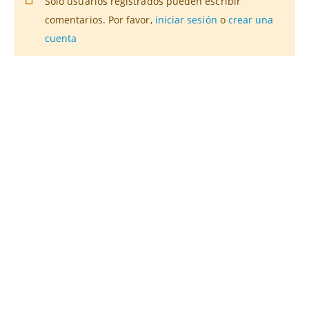
Solo usuarios registrados pueden escribir
comentarios. Por favor,
iniciar sesión
o
crear una
cuenta