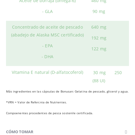
Aceite de borraja (omega-6)
460 mg
- GLA
90 mg
Concentrado de aceite de pescado
640 mg
(abadejo de Alaska MSC certificado)
192 mg
- EPA
122 mg
- DHA
Vitamina E natural (D-alfatocoferol)
30 mg
250
(88 UI)
Más ingredientes en las cápsulas de Bonusan: Gelatina de pescado, glicerol y agua.
*VRN = Valor de Refercnia de Nutrientes.
Compoenentes procedentes de pesca sostenile certificada.
CÓMO TOMAR