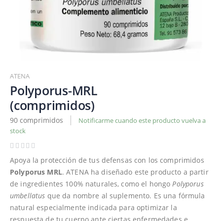
Saltar
al
ATENA
comienzo
Polyporus-MRL
de
(comprimidos)
la
galería
90 comprimidos
Notificarme cuando este producto vuelva a
de
stock
imágenes
Apoya la protección de tus defensas con los comprimidos
Polyporus
MRL
. ATENA ha diseñado este producto a partir
de ingredientes 100% naturales, como el hongo
Polyporus
umbellatus
que da nombre al suplemento. Es una fórmula
natural especialmente indicada para optimizar la
respuesta de tu cuerpo ante ciertas enfermedades e