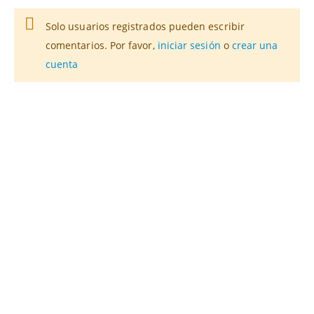
Solo usuarios registrados pueden escribir
comentarios. Por favor,
iniciar sesión
o
crear una
cuenta