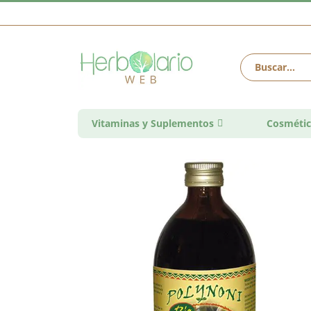
Vitaminas y Suplementos
Cosmétic
Saltar
al
final
de
la
galería
de
imágenes