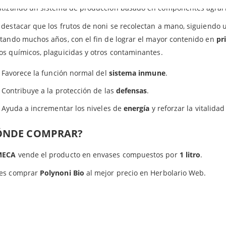
ntizando un sistema de producción basado en componentes agrari
destacar que los frutos de noni se recolectan a mano, siguiendo 
tando muchos años, con el fin de lograr el mayor contenido en
pr
s químicos, plaguicidas y otros contaminantes.
Favorece la función normal del
sistema inmune
.
Contribuye a la protección de las
defensas
.
Ayuda a incrementar los niveles de
energía
y reforzar la vitalidad
ÓNDE COMPRAR?
MECA
vende el producto en envases compuestos por
1 litro
.
es comprar
Polynoni Bio
al mejor precio en Herbolario Web.