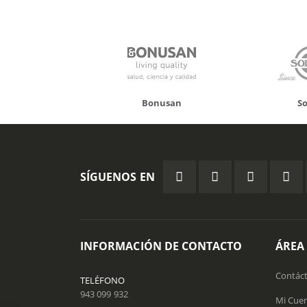
nor
Bonusan
Solgar
SÍGUENOS EN
INFORMACIÓN DE CONTACTO
ÁREA
Contác
TELÉFONO
943 099 932
Mi Cue