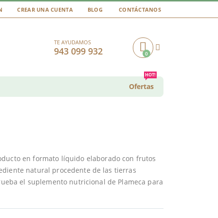
N
CREAR UNA CUENTA
BLOG
CONTÁCTANOS
TE AYUDAMOS
943 099 932
0
Cart
HOT!
Ofertas
oducto en formato líquido elaborado con frutos
diente natural procedente de las tierras
 Prueba el suplemento nutricional de Plameca para