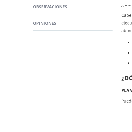
gara
OBSERVACIONES
Cabe 
ejecu
OPINIONES
abono
¿D
PLA
Pued