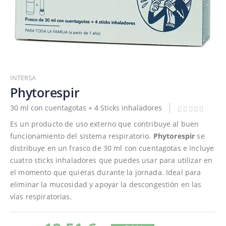
Saltar
al
INTERSA
comienzo
Phytorespir
de
30 ml con cuentagotas + 4 Sticks inhaladores
la
galería
Es un producto de uso externo que contribuye al buen
de
funcionamiento del sistema respiratorio.
Phytorespir
se
imágenes
distribuye en un frasco de 30 ml con cuentagotas e incluye
cuatro sticks inhaladores que puedes usar para utilizar en
el momento que quieras durante la jornada. Ideal para
eliminar la mucosidad y apoyar la descongestión en las
vías respiratorias.