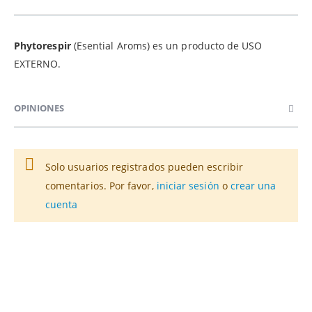
Phytorespir
(Esential Aroms) es un producto de USO
EXTERNO.
OPINIONES
Solo usuarios registrados pueden escribir
comentarios. Por favor,
iniciar sesión
o
crear una
cuenta