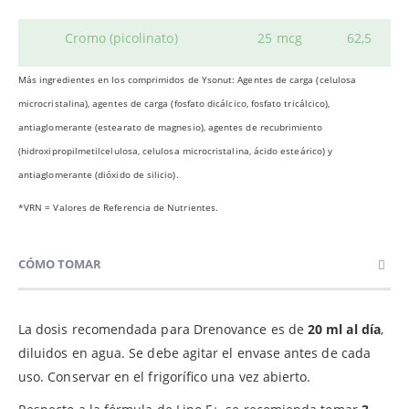
Cromo (picolinato)
25 mcg
62,5
Más ingredientes en los comprimidos de Ysonut: Agentes de carga (celulosa
microcristalina), agentes de carga (fosfato dicálcico, fosfato tricálcico),
antiaglomerante (estearato de magnesio), agentes de recubrimiento
(hidroxipropilmetilcelulosa, celulosa microcristalina, ácido esteárico) y
antiaglomerante (dióxido de silicio).
*VRN = Valores de Referencia de Nutrientes.
CÓMO TOMAR
La dosis recomendada para Drenovance es de
20 ml al día
,
diluidos en agua. Se debe agitar el envase antes de cada
uso. Conservar en el frigoríﬁco una vez abierto.