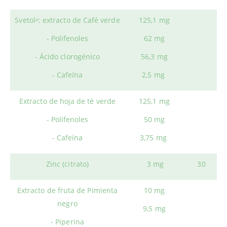
Svetol
: extracto de Café verde
125,1 mg
®
- Polifenoles
62 mg
- Ácido clorogénico
56,3 mg
- Cafeína
2,5 mg
Extracto de hoja de té verde
125,1 mg
- Polifenoles
50 mg
- Cafeína
3,75 mg
Zinc (citrato)
3 mg
30
Extracto de fruta de Pimienta
10 mg
negro
9,5 mg
- Piperina