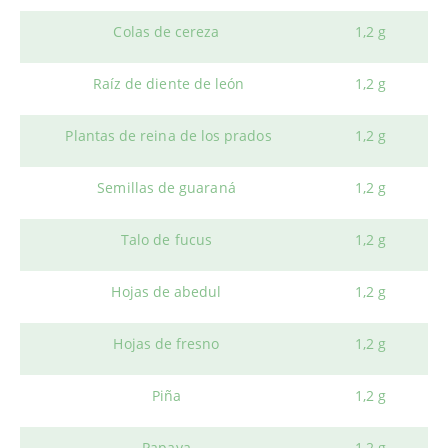
Colas de cereza
1,2 g
Raíz de diente de león
1,2 g
Plantas de reina de los prados
1,2 g
Semillas de guaraná
1,2 g
Talo de fucus
1,2 g
Hojas de abedul
1,2 g
Hojas de fresno
1,2 g
Piña
1,2 g
Papaya
1,2 g