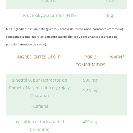
Fructooligosacáridos (FOS)
6 g
Más ingredientes: Solvente (glicerol), aroma de frutos rojos, colorante (caramelo),
espesante (goma guar), acidificante (ácido cítrico) y conservantes (sorbato de
potasio, benzoato de sodio).
INGREDIENTES LIPO F+
POR 3
%VRN*
COMPRIMIDOS
Sinetrol
X pur (extractos de
900 mg
®
Pomelo, Naranja dulce y roja y
9-36 mg
Guaraná)
- Cafeína
L-carnitina (L-tartrato de L-
400 mg
Carnitina)