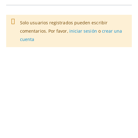
Solo usuarios registrados pueden escribir
comentarios. Por favor,
iniciar sesión
o
crear una
cuenta