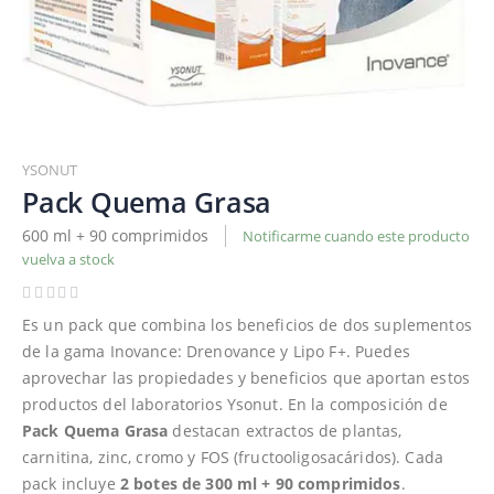
Saltar
al
YSONUT
comienzo
Pack Quema Grasa
de
600 ml + 90 comprimidos
Notificarme cuando este producto
la
vuelva a stock
galería
de
imágenes
Es un pack que combina los beneficios de dos suplementos
de la gama Inovance: Drenovance y Lipo F+. Puedes
aprovechar las propiedades y beneficios que aportan estos
productos del laboratorios Ysonut. En la composición de
Pack Quema Grasa
destacan extractos de plantas,
carnitina, zinc, cromo y FOS (fructooligosacáridos). Cada
pack incluye
2 botes de 300 ml + 90 comprimidos
.