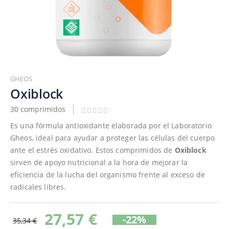
Saltar
al
GHEOS
comienzo
Oxiblock
de
30 comprimidos
la
galería
Es una fórmula antioxidante elaborada por el Laboratorio
de
Gheos, ideal para ayudar a proteger las células del cuerpo
imágenes
ante el estrés oxidativo. Estos comprimidos de
Oxiblock
sirven de apoyo nutricional a la hora de mejorar la
eficiencia de la lucha del organismo frente al exceso de
radicales libres.
27,57 €
-22%
35,34 €