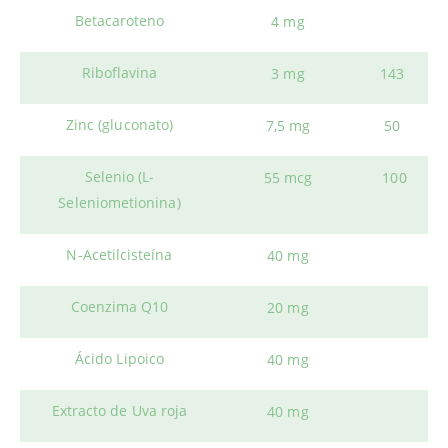
Betacaroteno
4 mg
Riboflavina
3 mg
143
Zinc (gluconato)
7,5 mg
50
Selenio (L-
55 mcg
100
Seleniometionina)
N-Acetilcisteína
40 mg
Coenzima Q10
20 mg
Ácido Lipoico
40 mg
Extracto de Uva roja
40 mg