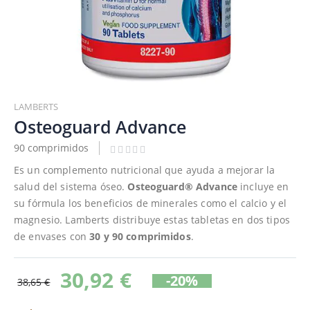
Saltar
al
LAMBERTS
comienzo
Osteoguard Advance
de
90 comprimidos
la
galería
Es un complemento nutricional que ayuda a mejorar la
de
salud del sistema óseo.
Osteoguard® Advance
incluye en
imágenes
su fórmula los beneficios de minerales como el calcio y el
magnesio. Lamberts distribuye estas tabletas en dos tipos
de envases con
30 y 90 comprimidos
.
30,92 €
-20%
38,65 €