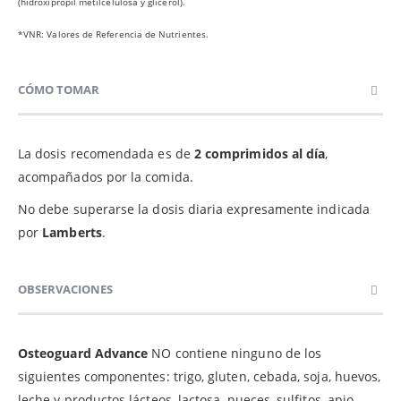
(hidroxipropil metilcelulosa y glicerol).
*VNR: Valores de Referencia de Nutrientes.
CÓMO TOMAR
La dosis recomendada es de
2 comprimidos al día
,
acompañados por la comida.
No debe superarse la dosis diaria expresamente indicada
por
Lamberts
.
OBSERVACIONES
Osteoguard Advance
NO contiene ninguno de los
siguientes componentes: trigo, gluten, cebada, soja, huevos,
leche y productos lácteos, lactosa, nueces, sulfitos, apio,