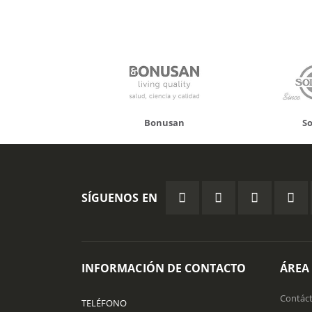
onusan
Solgar
Hifas 
SÍGUENOS EN
INFORMACIÓN DE CONTACTO
ÁREA
Contác
TELÉFONO