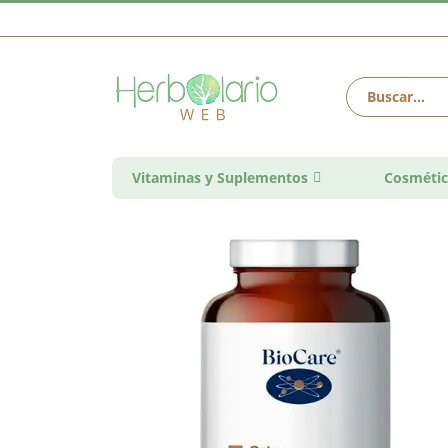
Vitaminas y Suplementos
Cosmétic
Saltar
al
final
de
la
galería
de
imágenes