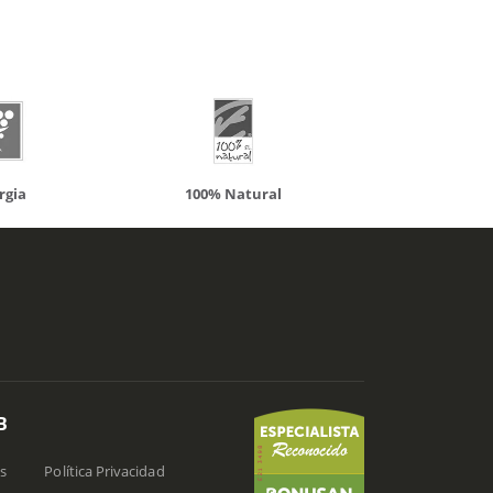
atural
Solaray
LCN
B
s
Política Privacidad