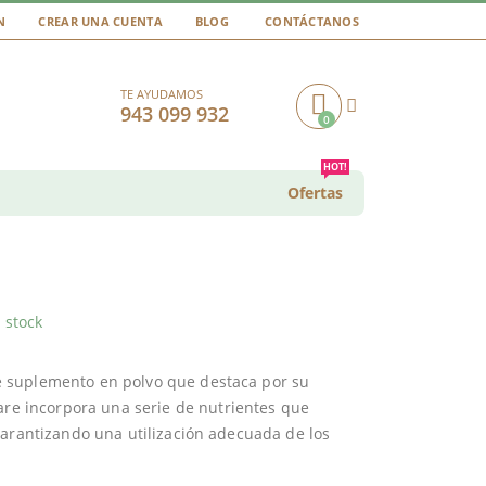
N
CREAR UNA CUENTA
BLOG
CONTÁCTANOS
TE AYUDAMOS
943 099 932
0
Cart
HOT!
Ofertas
 stock
 suplemento en polvo que destaca por su
are incorpora una serie de nutrientes que
garantizando una utilización adecuada de los