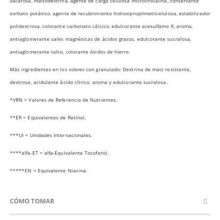
sacarosa, maltodextrina, agente de carga celulosa microcristalina, conservante
sorbato potásico, agente de recubrimiento hidroxipropilmetilcelulosa, estabilizador
polidextrosa, colorante carbonato cálcico, edulcorante acesulfamo K, aroma,
antiaglomerante sales magnésicas de ácidos grasos, edulcorante sucralosa,
antiaglomerante talco, colorante óxidos de hierro.
Más ingredientes en los sobres con granulado: Dextrina de maiz resistente,
dextrosa, acidulante ácido cítrico, aroma y edulcorante sucralosa.
*VRN = Valores de Referencia de Nutrientes.
**ER = Equivalentes de Retinol.
***UI = Unidades Internacionales.
****alfa-ET = alfa-Equivalente Tocoferol.
*****EN = Equivalente Niacina.
CÓMO TOMAR