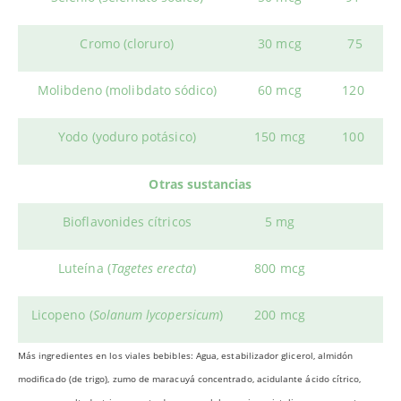
Cromo (cloruro)
30 mcg
75
Molibdeno (molibdato sódico)
60 mcg
120
Yodo (yoduro potásico)
150 mcg
100
Otras sustancias
Bioflavonides cítricos
5 mg
Luteína (
Tagetes erecta
)
800 mcg
Licopeno (
Solanum lycopersicum
)
200 mcg
Más ingredientes en los viales bebibles: Agua, estabilizador glicerol, almidón
modificado (de trigo), zumo de maracuyá concentrado, acidulante ácido cítrico,