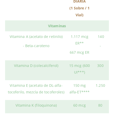
DIARIA
(1 Sobre / 1
Vial)
Vitaminas
Vitamina A (acetato de retinilo)
1.117 mcg
140
ER**
- Beta-caroteno
-
667 mcg ER
Vitamina D (colecalciferol)
15 mcg (600
300
UI***)
Vitamina E (acetato de DL-alfa-
150 mg
1.250
tocoferilo, mezcla de tocoferoles)
alfa-ET****
Vitamina K (filoquinona)
60 mcg
80