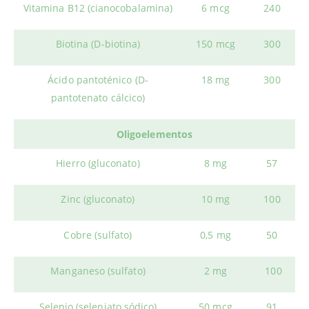
Vitamina B12 (cianocobalamina)
6 mcg
240
Biotina (D-biotina)
150 mcg
300
Ácido pantoténico (D-
18 mg
300
pantotenato cálcico)
Oligoelementos
Hierro (gluconato)
8 mg
57
Zinc (gluconato)
10 mg
100
Cobre (sulfato)
0,5 mg
50
Manganeso (sulfato)
2 mg
100
Selenio (seleniato sódico)
50 mcg
91