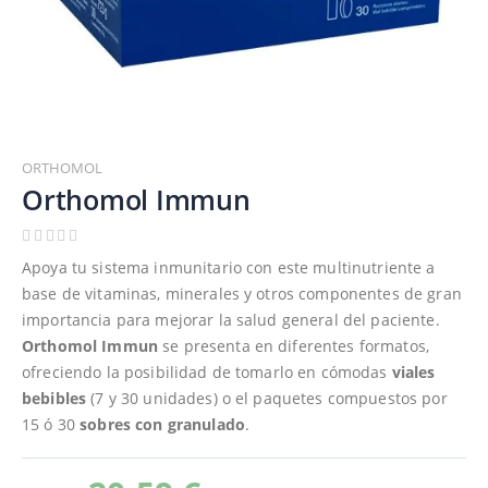
Saltar
al
ORTHOMOL
comienzo
Orthomol Immun
de
la
galería
Apoya tu sistema inmunitario con este multinutriente a
de
base de vitaminas, minerales y otros componentes de gran
imágenes
importancia para mejorar la salud general del paciente.
Orthomol Immun
se presenta en diferentes formatos,
ofreciendo la posibilidad de tomarlo en cómodas
viales
bebibles
(7 y 30 unidades) o el paquetes compuestos por
15 ó 30
sobres con granulado
.