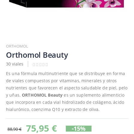
Saltar
al
ORTHOMOL
comienzo
Orthomol Beauty
de
30 viales
la
galería
Es una fórmula multinutriente que se distribuye en forma
de
de viales compuestos por vitaminas, minerales y otros
imágenes
nutrientes que favorecen el aspecto saludable de piel, pelo
y uñas.
ORTHOMOL Beauty
es un suplemento alimenticio
que incorpora en cada vial hidrolizado de colágeno, ácido
hialurónico, coenzima Q10 y extracto de oliva.
75,95 €
-15%
88,90 €