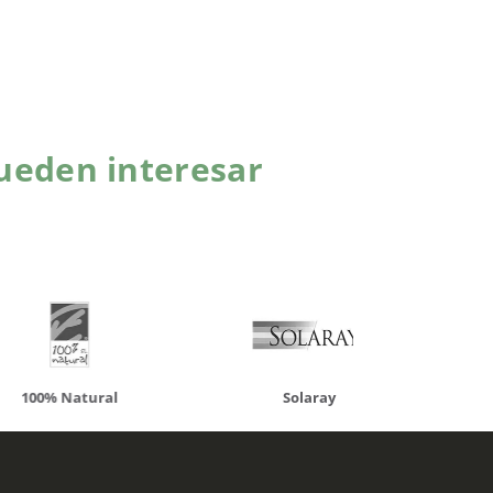
ueden interesar
atural
Solaray
LCN