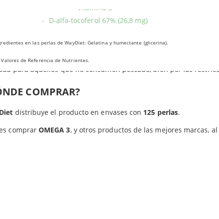
Vitamina E
isión.
- D-alfa-tocoferol 67% (26,8 mg)
tra parte, las perlas Omega-3 también incorporan ácidos grasos EPA
cción de las células contra el estrés oxidativo, gracias a su
poder 
redientes en las p
erlas de WayDiet: Gelatina y humectante (glicerina).
gos generales, Omega 3 de WayDiet promueve el equilibrio de
col
Valores de Referencia de Nutrientes.
ada para aquellos que no consumen pescado, bien por las restricc
ÓNDE COMPRAR?
Diet
distribuye el producto en envases con
125 perlas
.
es comprar
OMEGA 3
, y otros productos de las mejores marcas, a