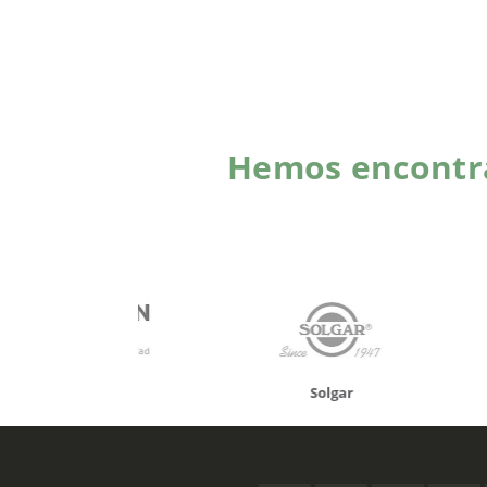
Hemos encontra
onusan
Solgar
Hifas 