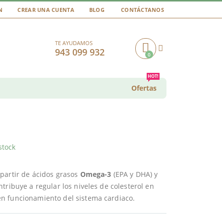
N
CREAR UNA CUENTA
BLOG
CONTÁCTANOS
TE AYUDAMOS
943 099 932
0
Cart
HOT!
Ofertas
stock
partir de ácidos grasos
Omega-3
(EPA y DHA) y
tribuye a regular los niveles de colesterol en
n funcionamiento del sistema cardiaco.