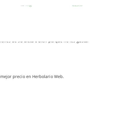
40 mg
223,3
 y vitamina E. Esta última interviene en la
antioxidante
.
esterol
en sangre. Es una fórmula natural
iones de su dieta o bien porque no les gusta.
l mejor precio en Herbolario Web.