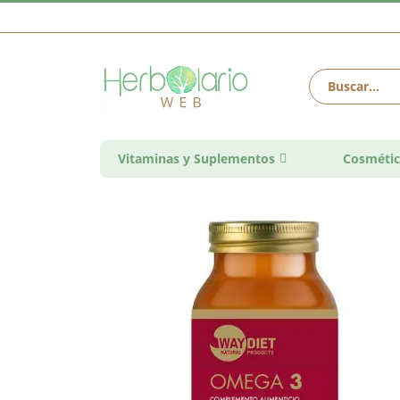
Vitaminas y Suplementos
Cosmétic
Saltar
al
final
de
la
galería
de
imágenes