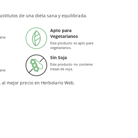
iños.
300 mg
oración tan solo se han usado
algas
cultivadas en
ustitutos de una dieta sana y equilibrada.
el aceite utilizado en estas cápsulas ha sido
mero (Rosmarinus officinalis)), emulgente (lecitina de girasol),
o deja regusto a pescado.
Apto para
Vegetarianos
p.
Por lo que Omega 3 Vegano contribuye al
iene
Este producto es apto para
vegetarianos.
Sin Soja
Este producto no contiene
trazas de soja.
iene
getales
.
, al mejor precio en Herbolario Web.