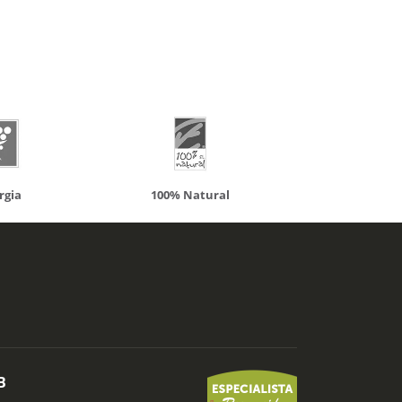
100% Natural
Solaray
B