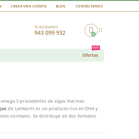
N
CREAR UNA CUENTA
BLOG
CONTÁCTANOS
TE AYUDAMOS
943 099 932
0
Cart
HOT!
Ofertas
s omega 3 procedentes de algas marinas,
gan
de Lamberts es un producto rico en DHA y
ciones normales. Se distribuye en dos formatos