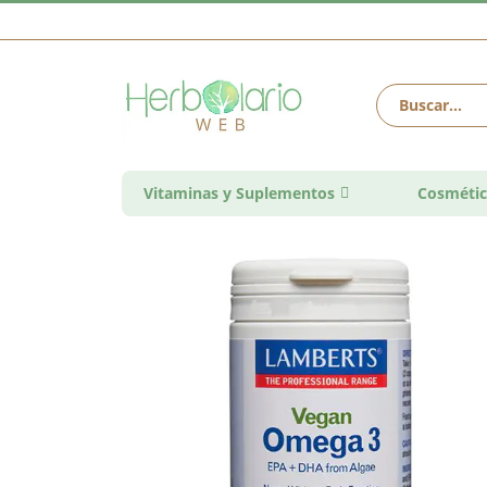
Vitaminas y Suplementos
Cosmétic
Saltar
al
final
de
la
galería
de
imágenes