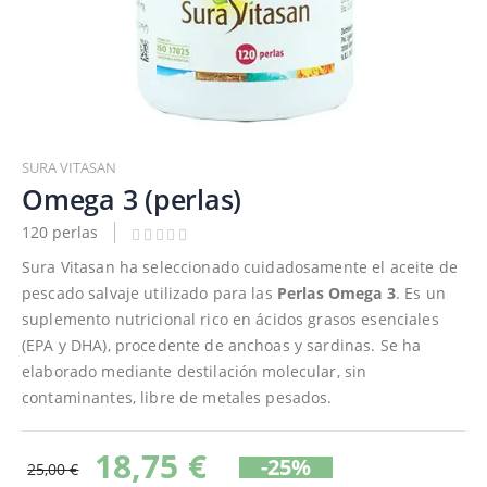
Saltar
al
SURA VITASAN
comienzo
Omega 3 (perlas)
de
120 perlas
la
galería
Sura Vitasan ha seleccionado cuidadosamente el aceite de
de
pescado salvaje utilizado para las
Perlas Omega 3
. Es un
imágenes
suplemento nutricional rico en ácidos grasos esenciales
(EPA y DHA), procedente de anchoas y sardinas. Se ha
elaborado mediante destilación molecular, sin
contaminantes, libre de metales pesados.
18,75 €
-25%
25,00 €