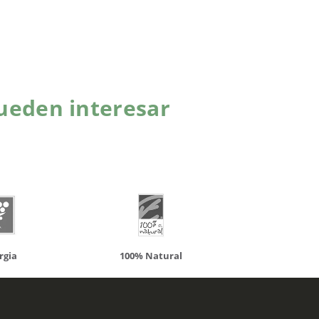
ueden interesar
atural
Solaray
LCN