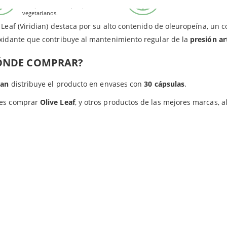
veganos.
Este producto es apto para
iciales y desagradables, garantizando el 100% de sus ingredientes 
gredientes
en las cápsulas de Viridian: Base de Alfalfa, Espirulina y Arándano; celulosa veget
vegetarianos.
 Leaf (Viridian) destaca por su alto contenido de oleuropeína, un
xidante que contribuye al mantenimiento regular de la
presión ar
ÓNDE COMPRAR?
ian
distribuye el producto en envases con
30 cápsulas
.
es comprar
Olive Leaf
, y otros productos de las mejores marcas, 