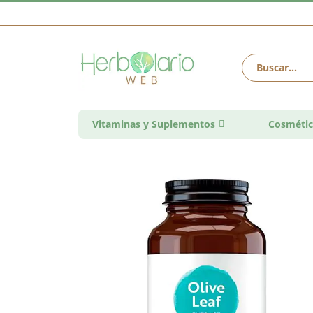
Vitaminas y Suplementos
Cosmétic
Saltar
al
final
de
la
galería
de
imágenes