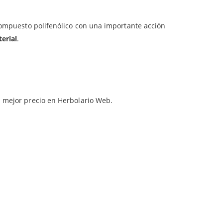
activos.
al.
 compuesto polifenólico con una importante acción
terial
.
al mejor precio en Herbolario Web.