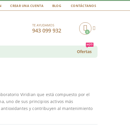
N
CREAR UNA CUENTA
BLOG
CONTÁCTANOS
TE AYUDAMOS
943 099 932
0
Cart
HOT!
Ofertas
aboratorio Viridian que está compuesto por el
ína, uno de sus principios activos más
antioxidantes y contribuyen al mantenimiento