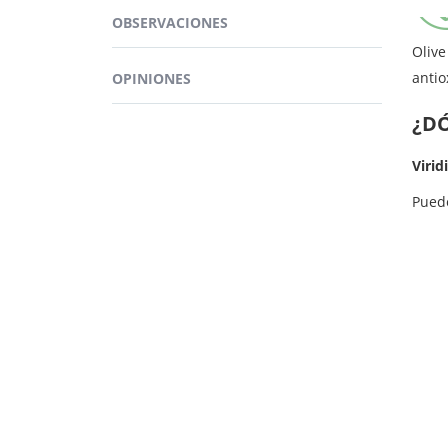
artif
OBSERVACIONES
Más in
Olive
antio
OPINIONES
¿D
Virid
Pued