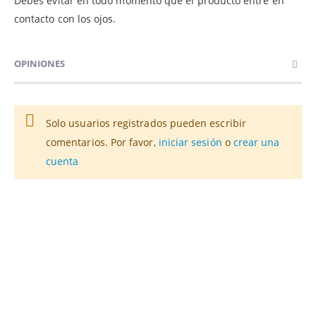
Debes evitar en todo momento que el producto entre en
contacto con los ojos.
OPINIONES
Solo usuarios registrados pueden escribir
comentarios. Por favor,
iniciar sesión
o
crear una
cuenta