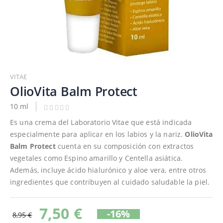
Saltar
al
VITAE
comienzo
OlioVita Balm Protect
de
10 ml
la
galería
Es una crema del Laboratorio Vitae que está indicada
de
especialmente para aplicar en los labios y la nariz.
OlioVita
imágenes
Balm Protect
cuenta en su composición con extractos
vegetales como Espino amarillo y Centella asiática.
Además, incluye ácido hialurónico y aloe vera, entre otros
ingredientes que contribuyen al cuidado saludable la piel.
7,50 €
-16%
8,95 €