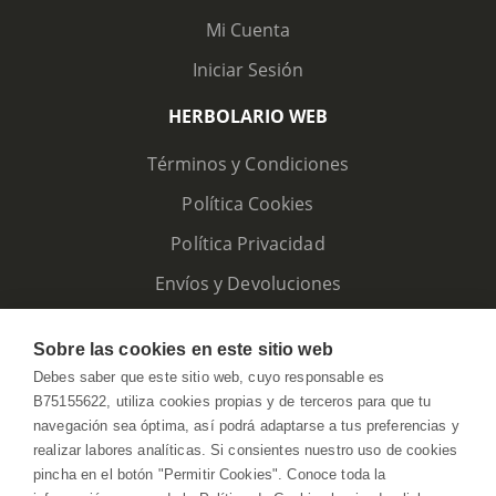
Mi Cuenta
Iniciar Sesión
HERBOLARIO WEB
Términos y Condiciones
Política Cookies
Política Privacidad
Envíos y Devoluciones
Sobre las cookies en este sitio web
Debes saber que este sitio web, cuyo responsable es
B75155622, utiliza cookies propias y de terceros para que tu
navegación sea óptima, así podrá adaptarse a tus preferencias y
realizar labores analíticas. Si consientes nuestro uso de cookies
pincha en el botón "Permitir Cookies". Conoce toda la