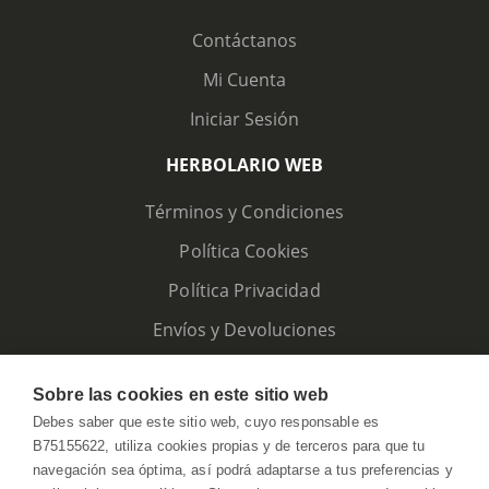
Contáctanos
Mi Cuenta
Iniciar Sesión
HERBOLARIO WEB
Términos y Condiciones
Política Cookies
Política Privacidad
Envíos y Devoluciones
Sobre las cookies en este sitio web
Debes saber que este sitio web, cuyo responsable es
B75155622, utiliza cookies propias y de terceros para que tu
navegación sea óptima, así podrá adaptarse a tus preferencias y