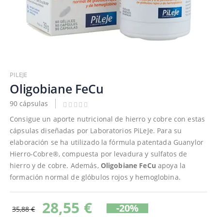
Saltar
al
PILEJE
comienzo
Oligobiane FeCu
de
90 cápsulas
la
galería
Consigue un aporte nutricional de hierro y cobre con estas
de
cápsulas diseñadas por Laboratorios PiLeJe. Para su
imágenes
elaboración se ha utilizado la fórmula patentada Guanylor
Hierro-Cobre®, compuesta por levadura y sulfatos de
hierro y de cobre. Además,
Oligobiane FeCu
apoya la
formación normal de glóbulos rojos y hemoglobina.
28,55 €
-20%
35,88 €