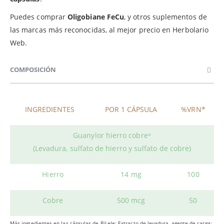
Puedes comprar
Oligobiane FeCu
, y otros suplementos de
las marcas más reconocidas, al mejor precio en Herbolario
Web.
COMPOSICIÓN
INGREDIENTES
POR 1 CÁPSULA
%VRN*
Guanylor hierro cobre
®
(Levadura, sulfato de hierro y sulfato de cobre)
Hierro
14 mg
100
Cobre
500 mcg
50
Más ingredientes en las cápsulas de PiLeJe: Extracto de levadura, agente de carga: