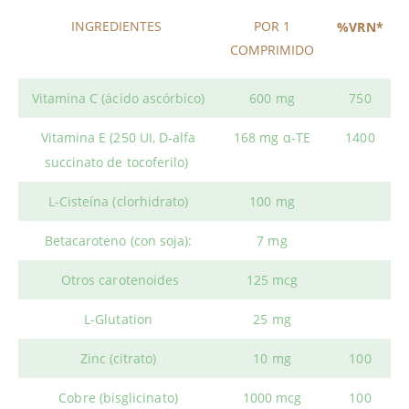
INGREDIENTES
POR 1
%VRN*
COMPRIMIDO
Vitamina C
(ácido ascórbico)
600 mg
750
Vitamina E
(250 UI, D-alfa
168 mg α-TE
1400
succinato de tocoferilo)
L-Cisteína
(clorhidrato)
100 mg
Betacaroteno
(con soja):
7 mg
Otros carotenoides
125 mcg
L-Glutation
25 mg
Zinc
(citrato)
10 mg
100
Cobre
(bisglicinato)
1000 mcg
100