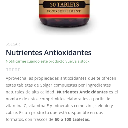
Saltar
al
SOLGAR
comienzo
Nutrientes Antioxidantes
de
Notificarme cuando este producto vuelva a stock
la
galería
de
Aprovecha las propiedades antioxidantes que te ofrecen
imágenes
estas tabletas de Solgar compuestas por ingredientes
naturales de alta calidad.
Nutrientes Antioxidantes
es el
nombre de estos comprimidos elaborados a partir de
vitamina C, vitamina E y minerales como zinc, selenio y
cobre. Es un producto que está disponible en dos
formatos, con frascos de
50 ó 100 tabletas
.