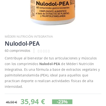
Saltar
al
MÉDERI NUTRICIÓN INTEGRATIVA
comienzo
Nulodol-PEA
de
60 comprimidos
la
galería
Contribuye al bienestar de tus articulaciones y músculos
de
con los comprimidos
Nulodol-PEA
de Méderi Nutrición
imágenes
Integrativa. Es una fórmula a base de extractos vegetales y
palmitoiletanolamida (PEA), ideal para aquellos que
practican deporte o realizan actividades físicas de alta
intensidad.
35,94 €
-23%
46,50 €