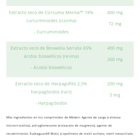
Extracto seco de Cúrcuma Meriva™ 18%
400 mg
curcuminoides (rizoma)
72 mg
- Curcuminoides
Extracto seco de Boswelia Serrata 65%
400 mg
ácidos boswélicos (resina)
260 mg
- Ácidos boswélicos
Extracto seco de Harpagofito 2,5%
200 mg
harpagósidos (raíz)
5 mg
- Harpagósidos
Más ingredientes en los comprimidos de Méderi: Agente de carga (celulosa
microcristalina), antiaglomerante (estearato de magnesio), agente de
recubrimiento: Eudraguard® Biotic (copolímero de metil acrilato, metil metacrilato