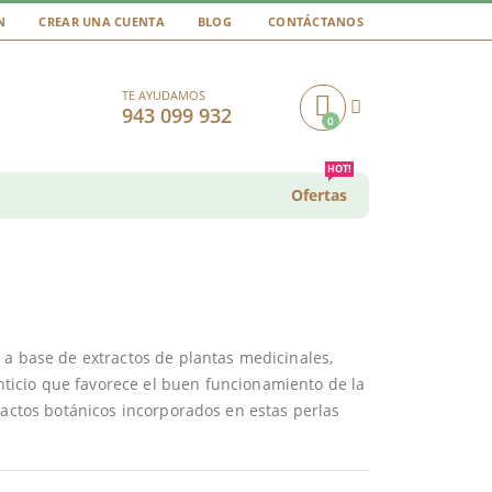
N
CREAR UNA CUENTA
BLOG
CONTÁCTANOS
TE AYUDAMOS
943 099 932
0
Cart
HOT!
Ofertas
 a base de extractos de plantas medicinales,
icio que favorece el buen funcionamiento de la
ractos botánicos incorporados en estas perlas