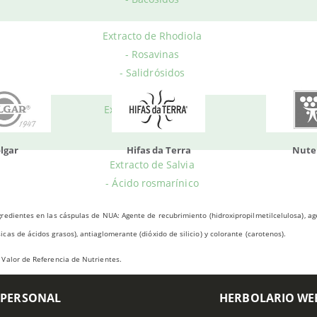
Productos relacionados
Extracto de Rhodiola
- Rosavinas
- Salidrósidos
Extracto de Ginseng
- Ginsenósidos
da Terra
Nutergia
100% N
Extracto de Salvia
- Ácido rosmarínico
redientes en las cáspulas de NUA: Agente de recubrimiento (hidroxipropilmetilcelulosa), age
cas de ácidos grasos), antiaglomerante (dióxido de silicio) y colorante (carotenos).
Valor de Referencia de Nutrientes.
 PERSONAL
HERBOLARIO WE