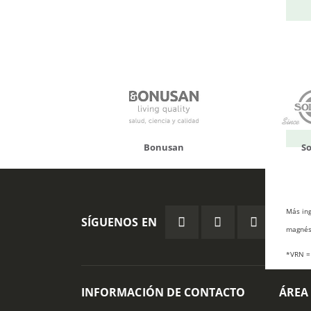
onusan
Solgar
Hifas 
Más ing
SÍGUENOS EN
magnési
*VRN = 
INFORMACIÓN DE CONTACTO
ÁREA