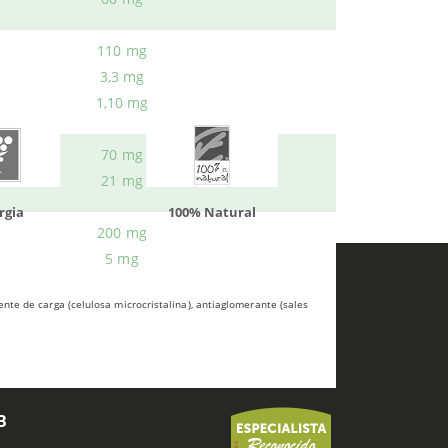
110 mg
3,3 mg
1,10 mg
70 mg
21 mg
atural
Solaray
LCN
200 mg
5 mg
nte de carga (celulosa microcristalina), antiaglomerante (sales
B