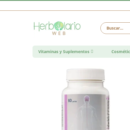
Vitaminas y Suplementos
Cosmétic
Saltar
al
final
de
la
galería
de
imágenes