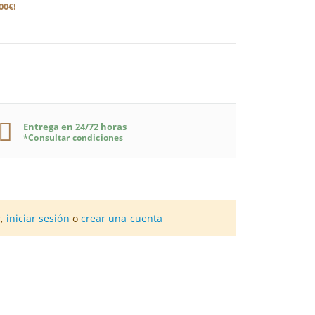
00€!
Entrega en 24/72 horas
*Consultar condiciones
icado para adultos mayores, a partir de 50 años.
 del alcance de los niños.
s en el desayuno y el almuerzo.
POR 1 CÁPSULA
%VRN*
r,
iniciar sesión
o
crear una cuenta
 vitaminas y selenio, una combinación que
e una dieta sana y equilibrada.
9 mg
ión cognitiva
en personas mayores de 50 años.