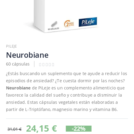
Saltar
al
PILEJE
comienzo
Neurobiane
de
60 cápsulas
la
galería
¿Estás buscando un suplemento que te ayude a reducir los
de
episodios de ansiedad? ¿Te cuesta dormir por las noches?
imágenes
Neurobiane
de PiLeJe es un complemento alimenticio que
favorece la calidad del sueño y contribuye a disminuir la
ansiedad. Estas cápsulas vegetales están elaboradas a
partir de L-Triptófano, magnesio marino y vitamina B6.
24,15 €
-22%
31,01 €