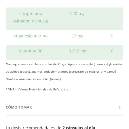
L-triptófano
220 mg
(Almidón de yuca)
Magnesio marino
57 mg
15
Vitamina B6
0.252 mg
18
Más ingredientes en las cápsulas de PiLeJe: Agente espesante (mono y diglicéridos
de ácidos grasos), agentes antiaglomerantes (estearato de magnesio) y bambú
Bambusa arundinacea
en polvo (resina).
* VNR = Valores Nutricionales de Referencia.
CÓMO TOMAR
La dosis recomendada es de
2 cápsulas al día
,