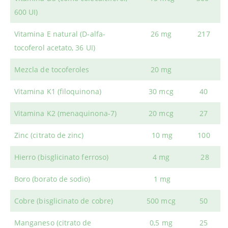
600 UI)
Vitamina E natural (D-alfa-
26 mg
217
tocoferol acetato, 36 UI)
Mezcla de tocoferoles
20 mg
Vitamina K1 (filoquinona)
30 mcg
40
Vitamina K2 (menaquinona-7)
20 mcg
27
Zinc (citrato de zinc)
10 mg
100
Hierro (bisglicinato ferroso)
4 mg
28
Boro (borato de sodio)
1 mg
Cobre (bisglicinato de cobre)
500 mcg
50
Manganeso (citrato de
0,5 mg
25