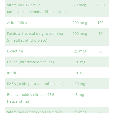
Vitamina B12 activa
70 mcg
2800
(adenosilcobalamina/dibencozida)
Ácido fólico
200 mcg
100
Folato activo (sal de glucosamina
100 mcg
50
5-metiltetrahidrofolato)
D-biotina
25 mcg
50
Colina (bitartrato de colina)
20 mg
Inositol
20 mg
PABA (ácido para-aminobenzoico)
10 mg
Bioflavonoides cítricos (95%
8 mg
hesperidina)
Vitamina D3 (como colecalciferol,
15 mcg
300