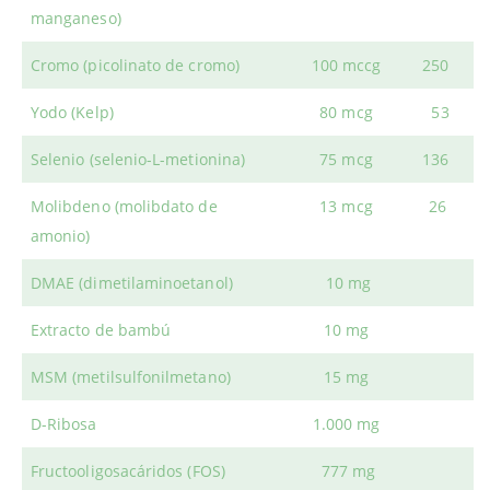
manganeso)
Cromo (picolinato de cromo)
100 mccg
250
Yodo (Kelp)
80 mcg
53
Selenio (selenio-L-metionina)
75 mcg
136
Molibdeno (molibdato de
13 mcg
26
amonio)
DMAE (dimetilaminoetanol)
10 mg
Extracto de bambú
10 mg
MSM (metilsulfonilmetano)
15 mg
D-Ribosa
1.000 mg
Fructooligosacáridos (FOS)
777 mg