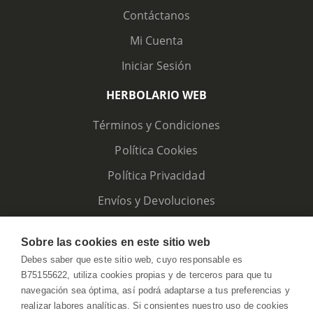
Contáctanos
Mi Cuenta
Iniciar Sesión
HERBOLARIO WEB
Términos y Condiciones
Política Cookies
Política Privacidad
Envíos y Devoluciones
Sobre las cookies en este sitio web
Debes saber que este sitio web, cuyo responsable es
B75155622, utiliza cookies propias y de terceros para que tu
navegación sea óptima, así podrá adaptarse a tus preferencias y
realizar labores analíticas. Si consientes nuestro uso de cookies