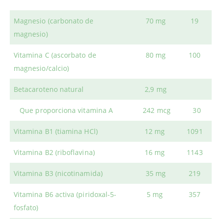
Magnesio (carbonato de
70 mg
19
magnesio)
Vitamina C (ascorbato de
80 mg
100
magnesio/calcio)
Betacaroteno natural
2,9 mg
Que proporciona vitamina A
242 mcg
30
Vitamina B1 (tiamina HCl)
12 mg
1091
Vitamina B2 (riboflavina)
16 mg
1143
Vitamina B3 (nicotinamida)
35 mg
219
Vitamina B6 activa (piridoxal-5-
5 mg
357
fosfato)