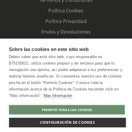
Términos y Condiciones
Política Cookies
Política Privacidad
Envíos y Devoluciones
Sobre las cookies en este sitio web
Debes saber que este sitio web, cuyo responsable es
B75155622, utiliza cookies propias y de terceros para que tu
navegación sea óptima, así podrá adaptarse a tus preferencias y
realizar labores analíticas. Si consientes nuestro uso de cookies
pincha en el botón "Permitir Cookies". Conoce toda la
información acerca de la Política de Cookies haciendo click en
"Más información".
Más información
HerbolarioWeb © 2026. All Rights Reserved
PERMITIR TODAS LAS COOKIES
COMPRAR
CONFIGURACIÓN DE COOKIES