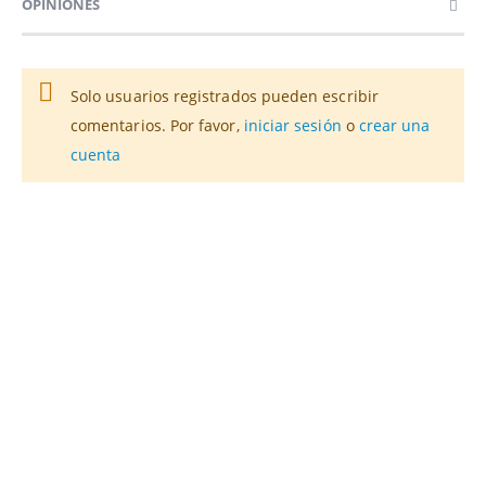
OPINIONES
Solo usuarios registrados pueden escribir
comentarios. Por favor,
iniciar sesión
o
crear una
cuenta