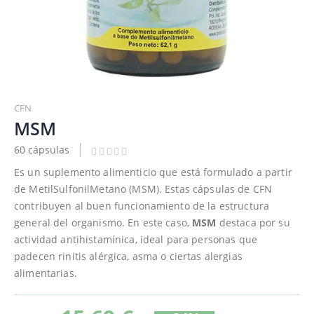
Saltar
al
CFN
comienzo
MSM
de
60 cápsulas
la
galería
Es un suplemento alimenticio que está formulado a partir
de
de MetilSulfonilMetano (MSM). Estas cápsulas de CFN
imágenes
contribuyen al buen funcionamiento de la estructura
general del organismo. En este caso,
MSM
destaca por su
actividad antihistamínica, ideal para personas que
padecen rinitis alérgica, asma o ciertas alergias
alimentarias.