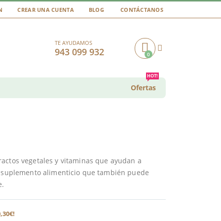
N
CREAR UNA CUENTA
BLOG
CONTÁCTANOS
TE AYUDAMOS
943 099 932
0
Cart
HOT!
Ofertas
ractos vegetales y vitaminas que ayudan a
un suplemento alimenticio que también puede
e.
,30€!