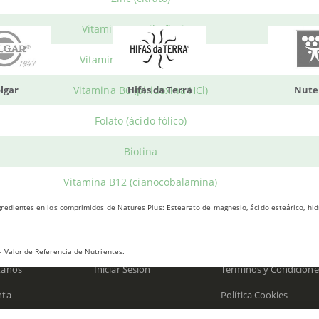
Vitamina B2 (riboflavina)
Vitamina B1 (tiamina HCl)
Hifas da Terra
Nutergia
Vitamina B6 (piridoxina HCl)
Folato (ácido fólico)
Biotina
Vitamina B12 (cianocobalamina)
redientes en los comprimidos de Natures Plus: Estearato de magnesio, ácido esteárico, hidr
 PERSONAL
HERBOLARIO WE
 Valor de Referencia de Nutrientes.
tanos
Iniciar Sesión
Términos y Condicione
nta
Política Cookies