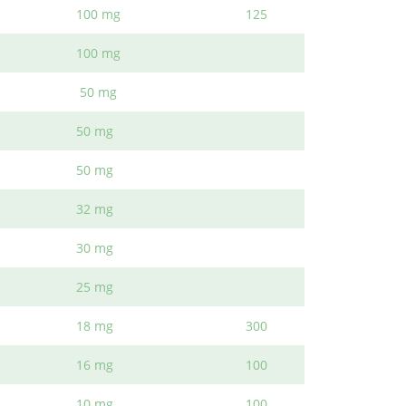
100 mg
125
ente mediante ingredientes naturales.
100 mg
y nerviosismo.
50 mg
ondiciones normales.
50 mg
50 mg
32 mg
30 mg
25 mg
18 mg
300
16 mg
100
10 mg
100