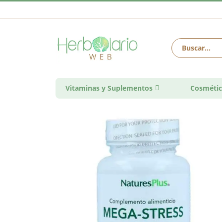
Vitaminas y Suplementos
Cosmétic
Saltar
al
final
de
la
galería
de
imágenes