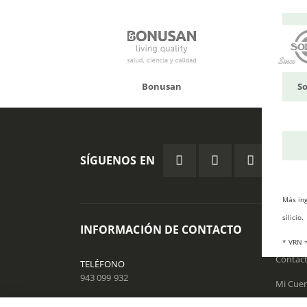
Bonusan
Solgar
SÍGUENOS EN
Más ing
silicio.
INFORMACIÓN DE CONTACTO
ÁREA
* VRN =
Contác
TELÉFONO
943 099 932
Mi Cue
EMAIL