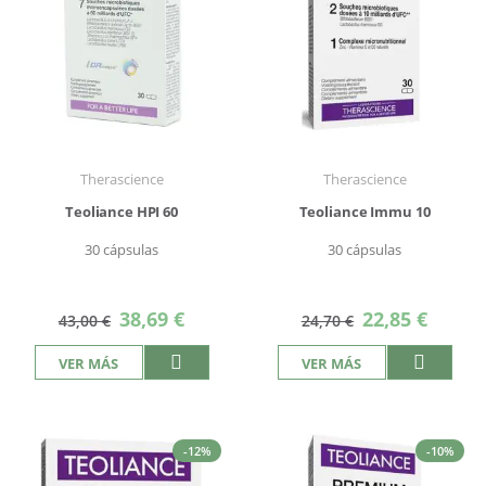
Therascience
Therascience
Teoliance HPI 60
Teoliance Immu 10
30 cápsulas
30 cápsulas
Precio
Precio
38,69 €
22,85 €
43,00 €
24,70 €
especial
especial
VER MÁS
VER MÁS
-12%
-10%