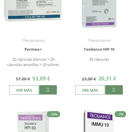
Therascience
Therascience
Permea+
Teoliance HPI 10
20 cápsulas blancas + 20
30 cápsulas
cápsulas amarillas + 20 sobres
Precio
Precio
53,09 €
20,31 €
57,00 €
23,00 €
especial
especial
VER MÁS
VER MÁS
-10%
-7%