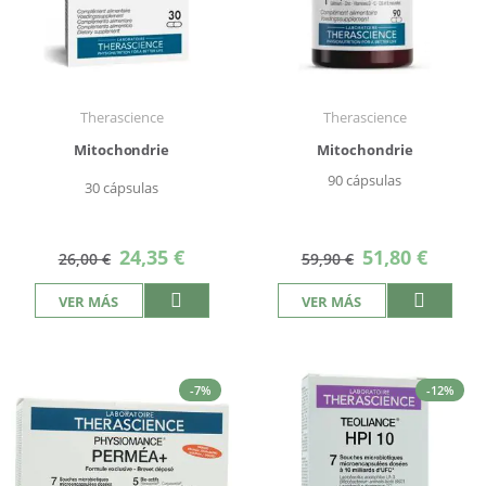
Therascience
Therascience
Mitochondrie
Mitochondrie
90 cápsulas
30 cápsulas
Precio
Precio
24,35 €
51,80 €
26,00 €
59,90 €
especial
especial
VER MÁS
VER MÁS
-7%
-12%