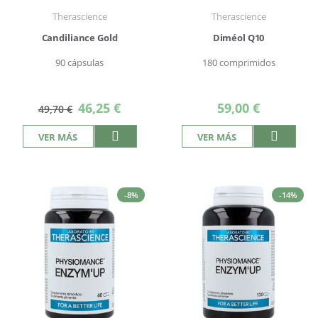
Therascience
Therascience
Candiliance Gold
Diméol Q10
90 cápsulas
180 comprimidos
Precio
46,25 €
59,00 €
49,70 €
especial
VER MÁS
VER MÁS
-8%
-14%