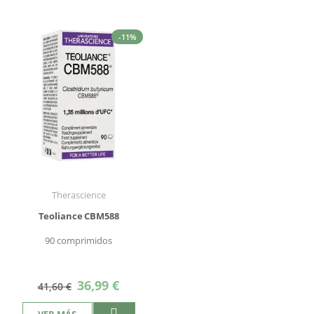
-11%
Therascience
Teoliance CBM588
90 comprimidos
Precio
36,99 €
41,60 €
especial