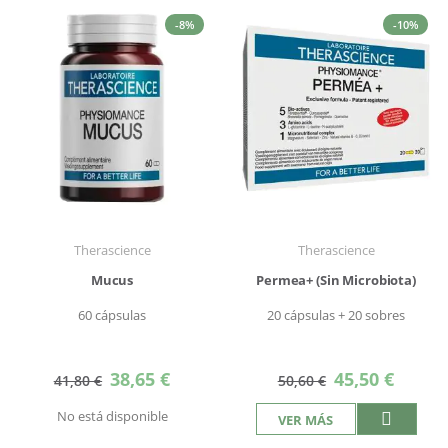
-8%
-10%
Therascience
Therascience
Mucus
Permea+ (Sin Microbiota)
60 cápsulas
20 cápsulas + 20 sobres
Precio
Precio
38,65 €
45,50 €
41,80 €
50,60 €
especial
especial
No está disponible
VER MÁS