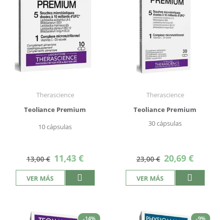
Therascience
Therascience
Teoliance Premium
Teoliance Premium
30 cápsulas
10 cápsulas
Precio
Precio
11,43 €
20,69 €
13,00 €
23,00 €
especial
especial
VER MÁS
VER MÁS
-14%
-9%