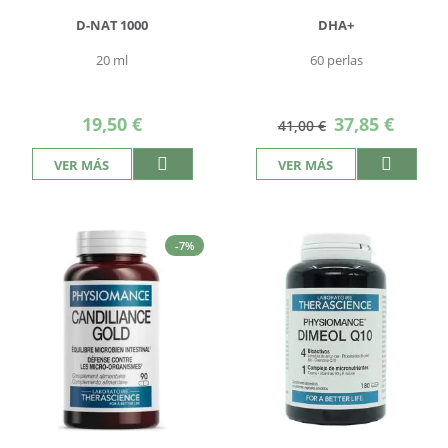
D-NAT 1000
DHA+
20 ml
60 perlas
Precio
19,50 €
37,85 €
41,00 €
especial
VER MÁS
VER MÁS
-7%