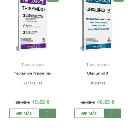
Therascience
Therascience
Teoliance Trisymbio
Ubiquinol 3
30 cápsulas
30 perlas
Precio
Precio
19,82 €
40,85 €
23,00 €
45,00 €
especial
especial
VER MÁS
VER MÁS