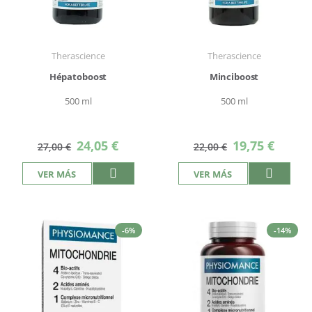
Therascience
Therascience
Hépatoboost
Minciboost
500 ml
500 ml
Precio
Precio
24,05 €
19,75 €
27,00 €
22,00 €
especial
especial
VER MÁS
VER MÁS
-6%
-14%