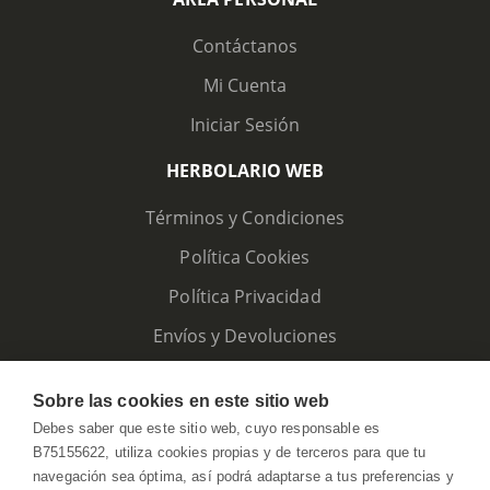
Contáctanos
Mi Cuenta
Iniciar Sesión
HERBOLARIO WEB
Términos y Condiciones
Política Cookies
Política Privacidad
Envíos y Devoluciones
Sobre las cookies en este sitio web
Debes saber que este sitio web, cuyo responsable es
B75155622, utiliza cookies propias y de terceros para que tu
navegación sea óptima, así podrá adaptarse a tus preferencias y