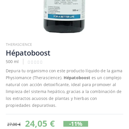
Saltar
al
THERASCIENCE
comienzo
Hépatoboost
de
500 ml
la
galería
Depura tu organismo con este producto líquido de la gama
de
Physiomance (Therascience).
Hépatoboost
es un complejo
imágenes
natural con acción detoxificante, ideal para promover al
limpieza del sistema hepático, gracias a la combinación de
los extractos acuosos de plantas y hierbas con
propiedades depurativas.
24,05 €
-11%
27,00 €